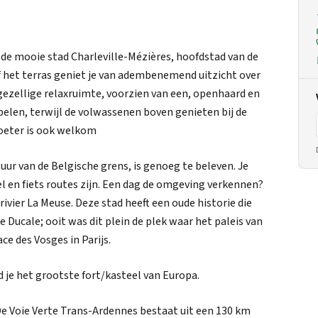
de mooie stad Charleville-Mézières, hoofdstad van de
af het terras geniet je van adembenemend uitzicht over
 gezellige relaxruimte, voorzien van een, openhaard en
pelen, terwijl de volwassenen boven genieten bij de
voeter is ook welkom
uur van de Belgische grens, is genoeg te beleven. Je
l en fiets routes zijn. Een dag de omgeving verkennen?
ivier La Meuse. Deze stad heeft een oude historie die
e Ducale; ooit was dit plein de plek waar het paleis van
ce des Vosges in Parijs.
d je het grootste fort/kasteel van Europa.
De Voie Verte Trans-Ardennes bestaat uit een 130 km