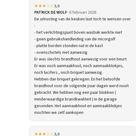
★★★☆☆
3,0
PATRICK DE WOLF
6 februari 2026
De uitrusting van de keuken laat toch te wensen over
:
- het verlichtingspunt boven wasbak werkte niet
- geen gebruikshandleiding van de micorgolf
- platte borden stonden nat in de kast
- ovenschotels niet aanwezig
Er was slechts brandhout aanwezig voor een beurt.
Er was noch aanmaakhout, noch aanmaakblokjes,
noch lucifers , noch briquet aanwezig.
Hebben dan briquet gekregen. En het beloofde
brandhout voor de volgende paar dagen werd nooit
gebracht. We hebben nog een paar blokken (
minderwaardige brandkwaliteit ) in de garage
gevonden. Het aanmaakhout en aanmaakblokjes
mochten we zelf aankopen
★★★☆☆
3,0