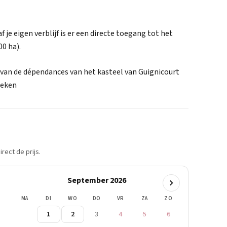
af je eigen verblijf is er een directe toegang tot het
0 ha).
van de dépendances van het kasteel van Guignicourt
oeken
rect de prijs.
September 2026
MA
DI
WO
DO
VR
ZA
ZO
1
2
3
4
5
6