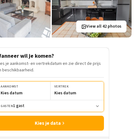
View all 42 photos
anneer wil je komen?
ies je aankomst- en vertrekdatum en zie direct de prijs
n beschikbaarheid.
AANKOMST
VERTREK
Kies datum
Kies datum
1 gast
GASTEN
Kies je data