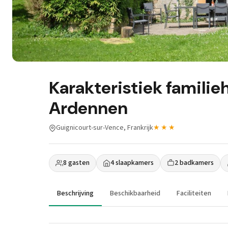
Karakteristiek familie
Ardennen
Guignicourt-sur-Vence, Frankrijk
★★★
8 gasten
4 slaapkamers
2 badkamers
Beschrijving
Beschikbaarheid
Faciliteiten