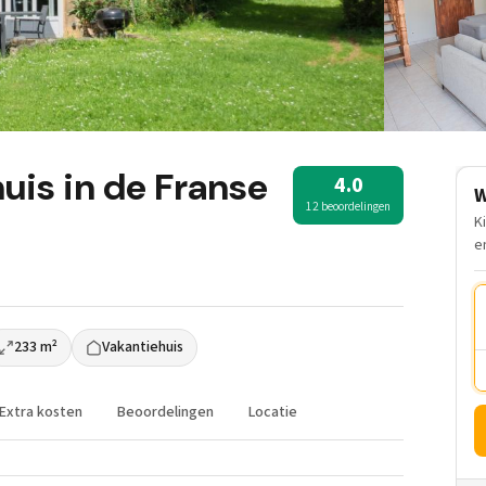
huis in de Franse
4.0
W
12 beoordelingen
K
e
233 m²
Vakantiehuis
Extra kosten
Beoordelingen
Locatie