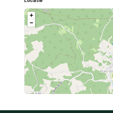
Locatie
+
−