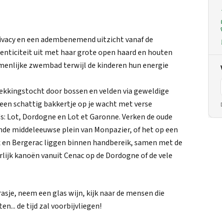
privacy en een adembenemend uitzicht vanaf de
thenticiteit uit met haar grote open haard en houten
amenlijke zwembad terwijl de kinderen hun energie
dekkingstocht door bossen en velden via geweldige
een schattig bakkertje op je wacht met verse
o's: Lot, Dordogne en Lot et Garonne. Verken de oude
ende middeleeuwse plein van Monpazier, of het op een
x en Bergerac liggen binnen handbereik, samen met de
rlijk kanoën vanuit Cenac op de Dordogne of de vele
asje, neem een glas wijn, kijk naar de mensen die
.. de tijd zal voorbijvliegen!