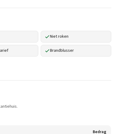
Niet roken
arief
Brandblusser
antiehuis.
Bedrag