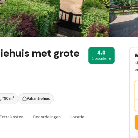
tiehuis met grote
4.0
W
1 beoordeling
K
e
90 m²
Vakantiehuis
Extra kosten
Beoordelingen
Locatie