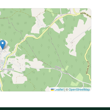
Leaflet
|
©
OpenStreetMap