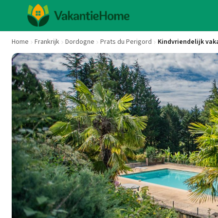
Home
Frankrijk
Dordogne
Prats du Perigord
Kindvriendelijk vak