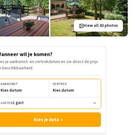
View all 43 photos
anneer wil je komen?
ies je aankomst- en vertrekdatum en zie direct de prijs
n beschikbaarheid.
AANKOMST
VERTREK
Kies datum
Kies datum
1 gast
GASTEN
Kies je data