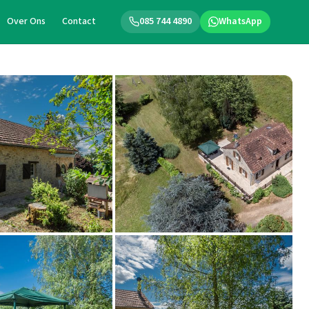
Over Ons
Contact
085 744 4890
WhatsApp