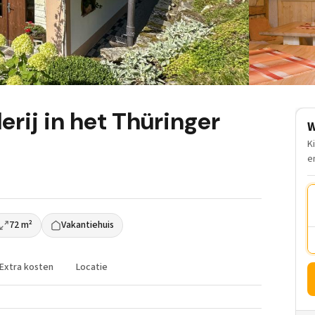
erij in het Thüringer
W
K
e
72 m²
Vakantiehuis
Extra kosten
Locatie