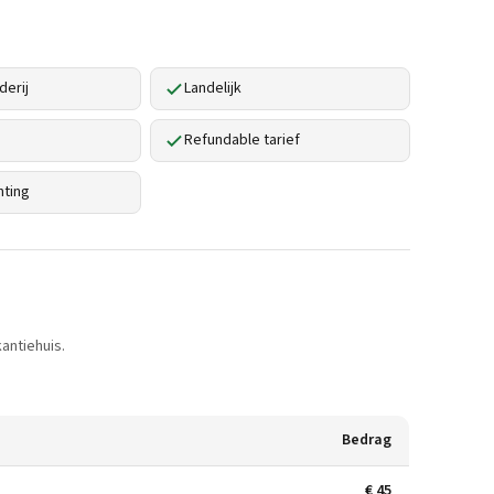
derij
Landelijk
Refundable tarief
hting
antiehuis.
Bedrag
€ 45