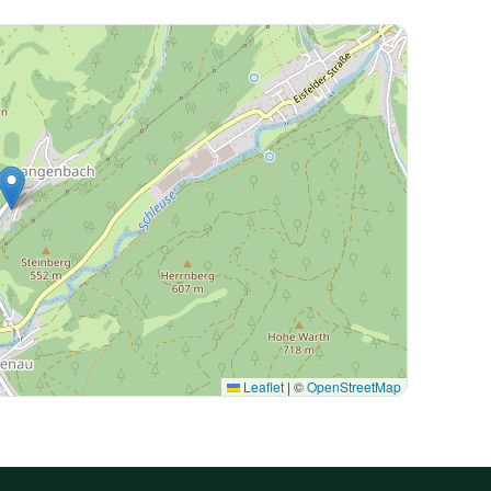
Leaflet
|
©
OpenStreetMap