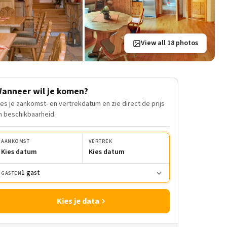
View all 18 photos
anneer wil je komen?
ies je aankomst- en vertrekdatum en zie direct de prijs
n beschikbaarheid.
AANKOMST
VERTREK
Kies datum
Kies datum
1 gast
GASTEN
Kies je data