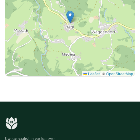
Leaflet
|
©
OpenStreetMap
Uw specialist in exclusieve