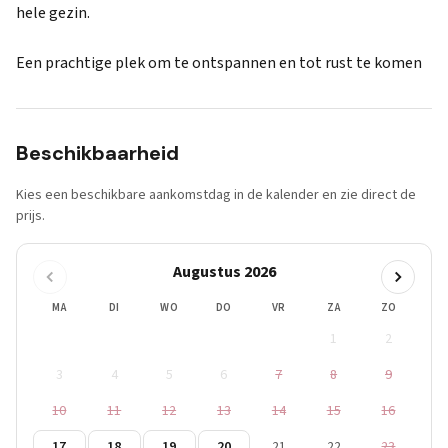
hele gezin.
Een prachtige plek om te ontspannen en tot rust te komen
Beschikbaarheid
Kies een beschikbare aankomstdag in de kalender en zie direct de
prijs.
Augustus 2026
MA
DI
WO
DO
VR
ZA
ZO
1
2
3
4
5
6
7
8
9
10
11
12
13
14
15
16
17
18
19
20
21
22
23