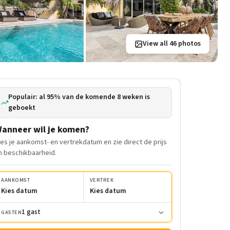
View all 46 photos
Populair: al 95% van de komende 8 weken is
geboekt
anneer wil je komen?
ies je aankomst- en vertrekdatum en zie direct de prijs
n beschikbaarheid.
AANKOMST
VERTREK
Kies datum
Kies datum
1 gast
GASTEN