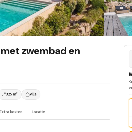
la met zwembad en
W
K
e
325 m²
Villa
Extra kosten
Locatie