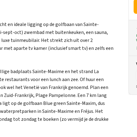
cht en ideale ligging op de golfbaan van Sainte-
uni-sept-oct) zwembad met buitenkeuken, een sauna,
uxe tuinmeubilair. Het strekt zich uit over 2
r met aparte tv kamer (inclusief smart tv) en zelfs een
zellige badplaats Sainte-Maxime en het strand La
ste restaurants voor een lunch aan zee. Of huur een
ook wel het Venetië van Frankrijk genoemd. Plan een
van Zuid-Frankrijk, Plage Pampelonne. Een 7 km lang
a ligt op de golfbaan Blue green Sainte-Maxim, dus
er waterpretparken in Sainte-Maxime en Fréjus. Het
n zondag tot zondag te boeken (zo vermijd je de drukke