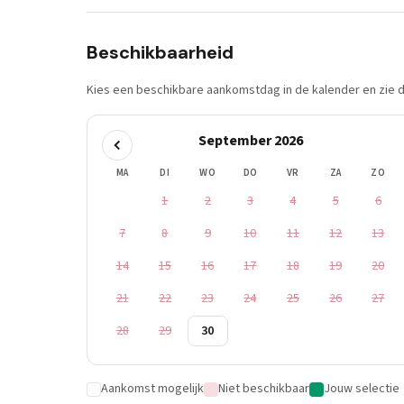
Beschikbaarheid
Kies een beschikbare aankomstdag in de kalender en zie di
September 2026
MA
DI
WO
DO
VR
ZA
ZO
1
2
3
4
5
6
7
8
9
10
11
12
13
14
15
16
17
18
19
20
21
22
23
24
25
26
27
28
29
30
Aankomst mogelijk
Niet beschikbaar
Jouw selectie