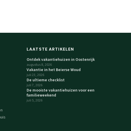
LAATSTE ARTIKELEN
Ontdek vakantiehuizen in Oostenrijk
augustus 8, 2026
Vakantie in het Beierse Woud
juli 23, 2026
De ultieme checklist
juli 7, 2026
De mooiste vakantiehuizen voor een
familieweekend
juli 5, 2026
en
uis