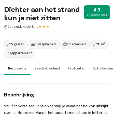
Dichter aan het strand
4.3
12 beoordelingen
kun je niet zitten
Cadzand, Nederland
★★★
5 gasten
2 slaapkamers
1 badkamers
95 m²
Appartement
Beschrijving
Beschikbaarheid
Faciliteiten
Extra kosten
Beschrijving
Snuif de verse zeelucht op terwijl je vanaf het balkon uitkijkt
over de Noordzee. Vanuit het appartement loop je letterlijk