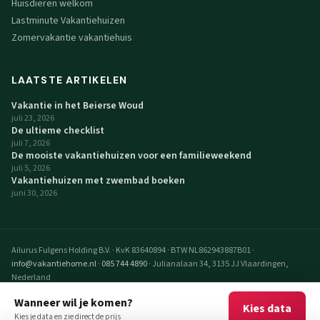
Huisdieren welkom
Lastminute Vakantiehuizen
Zomervakantie vakantiehuis
LAATSTE ARTIKELEN
Vakantie in het Beierse Woud
juli 23, 2026
De ultieme checklist
juli 7, 2026
De mooiste vakantiehuizen voor een familieweekend
juli 5, 2026
Vakantiehuizen met zwembad boeken
juni 30, 2026
Ailurus Fulgens Holding B.V.
·
KvK 83640894
·
BTW NL862943887B01
·
info@vakantiehome.nl
·
085 744 4890
·
Julianalaan 34, 3135 JJ Vlaardingen,
Nederland
© 2026 VakantieHome Vakantiehuizen. Alle rechten voorbehouden.
Wanneer wil je komen?
Kies data
VakantieHome is een realisatie van Ailurus Fulgens Holding B.V.
Kies je data en zie direct de prijs