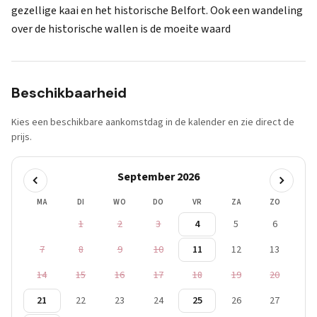
gezellige kaai en het historische Belfort. Ook een wandeling
over de historische wallen is de moeite waard
Beschikbaarheid
Kies een beschikbare aankomstdag in de kalender en zie direct de
prijs.
September 2026
MA
DI
WO
DO
VR
ZA
ZO
1
2
3
4
5
6
7
8
9
10
11
12
13
14
15
16
17
18
19
20
21
22
23
24
25
26
27