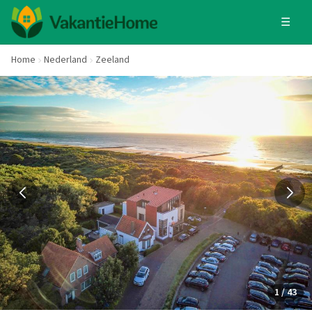
☰
Home
Nederland
Zeeland
1 / 43