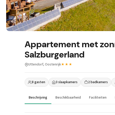
Appartement met zonni
Salzburgerland
Uttendorf, Oostenrijk
★★★
8 gasten
3 slaapkamers
2 badkamers
Beschrijving
Beschikbaarheid
Faciliteiten