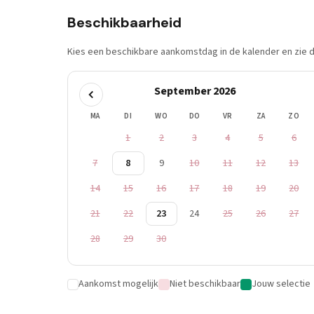
Beschikbaarheid
Kies een beschikbare aankomstdag in de kalender en zie di
September 2026
MA
DI
WO
DO
VR
ZA
ZO
1
2
3
4
5
6
7
8
9
10
11
12
13
14
15
16
17
18
19
20
21
22
23
24
25
26
27
28
29
30
Aankomst mogelijk
Niet beschikbaar
Jouw selectie