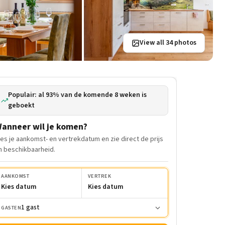
View all 34 photos
Populair: al 93% van de komende 8 weken is
geboekt
anneer wil je komen?
ies je aankomst- en vertrekdatum en zie direct de prijs
n beschikbaarheid.
AANKOMST
VERTREK
Kies datum
Kies datum
1 gast
GASTEN