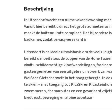
Beschrijving
In Uttendorf wacht een ruime vakantiewoning met 
Vanuit hier bereikt u direct het grote zonneterras 
maakt de buitenruimte compleet. Het bijzondere h
badkamer, zodat privacy verzekerd is
Uttendorf is de ideale uitvalsbasis om de veelzijdig
bereikt u moeiteloos de toppen van de Hohe Tauer
vindt u schilderachtige kloofwandelingen, fascinere
gasten genieten van een uitgebreid netwerk van wa
Weißsee Gletscherwelt in het hooggebergte. In de 
te skiën – met toegang tot KitzSki en Kitzsteinho
zwemmeren, themaroutes en een gevarieerd vrijetij
biedt rust, beweging en alpine avontuur