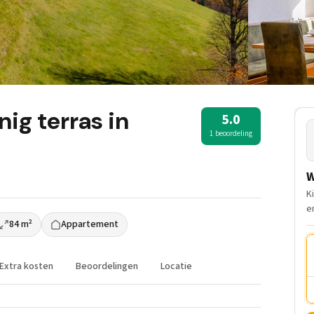
g terras in
5.0
1 beoordeling
W
K
e
84 m²
Appartement
Extra kosten
Beoordelingen
Locatie