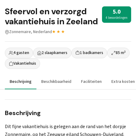
Sfeervol en verzorgd
5.0
4 beoordelingen
vakantiehuis in Zeeland
Zonnemaire, Nederland
★★★
4 gasten
2 slaapkamers
1 badkamers
85 m²
Vakantiehuis
Beschrijving
Beschikbaarheid
Faciliteiten
Extra kosten
Beschrijving
Dit fijne vakantiehuis is gelegen aan de rand van het dorpje
Zonnemaire, op het Zeeuwse eiland Schouwen-Duiveland.