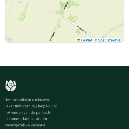
Leaflet
|
©
OpenStreetMap
Uw specialist in exclusieve
vakantiehuizen. Wij helpen u bij
het vinden van de perfecte
accommodatie voor een
onvergetelijke vakantie.