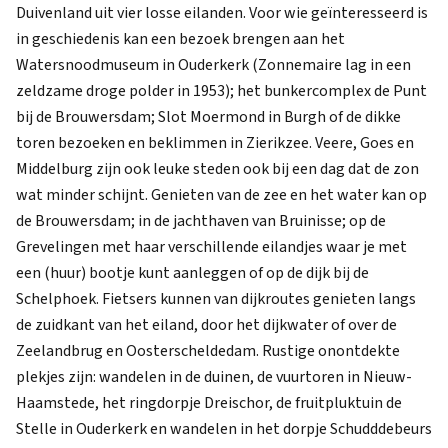
Duivenland uit vier losse eilanden. Voor wie geïnteresseerd is
in geschiedenis kan een bezoek brengen aan het
Watersnoodmuseum in Ouderkerk (Zonnemaire lag in een
zeldzame droge polder in 1953); het bunkercomplex de Punt
bij de Brouwersdam; Slot Moermond in Burgh of de dikke
toren bezoeken en beklimmen in Zierikzee. Veere, Goes en
Middelburg zijn ook leuke steden ook bij een dag dat de zon
wat minder schijnt. Genieten van de zee en het water kan op
de Brouwersdam; in de jachthaven van Bruinisse; op de
Grevelingen met haar verschillende eilandjes waar je met
een (huur) bootje kunt aanleggen of op de dijk bij de
Schelphoek. Fietsers kunnen van dijkroutes genieten langs
de zuidkant van het eiland, door het dijkwater of over de
Zeelandbrug en Oosterscheldedam. Rustige onontdekte
plekjes zijn: wandelen in de duinen, de vuurtoren in Nieuw-
Haamstede, het ringdorpje Dreischor, de fruitpluktuin de
Stelle in Ouderkerk en wandelen in het dorpje Schudddebeurs