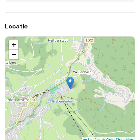
Locatie
+
−
Leaflet
|
©
OpenStreetMap