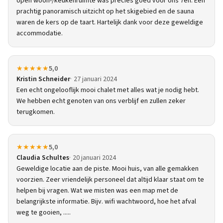
open woon-/keukenruimte was precies goed voor ons 7en. Een
prachtig panoramisch uitzicht op het skigebied en de sauna
waren de kers op de taart. Hartelijk dank voor deze geweldige
accommodatie.
★★★★★
5,0
Kristin Schneider
27 januari 2024
Een echt ongelooflijk mooi chalet met alles wat je nodig hebt.
We hebben echt genoten van ons verblijf en zullen zeker
terugkomen.
★★★★★
5,0
Claudia Schultes
20 januari 2024
Geweldige locatie aan de piste. Mooi huis, van alle gemakken
voorzien. Zeer vriendelijk personeel dat altijd klaar staat om te
helpen bij vragen. Wat we misten was een map met de
belangrijkste informatie. Bijv. wifi wachtwoord, hoe het afval
weg te gooien, .....