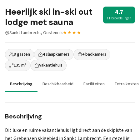
Heerlijk ski in-ski out
4.7
11 beoordelingen
lodge met sauna
Sankt Lambrecht, Oostenrijk
★★★★
8 gasten
4 slaapkamers
4 badkamers
139 m²
Vakantiehuis
Beschrijving
Beschikbaarheid
Faciliteiten
Extra kosten
Beschrijving
Dit luxe en ruime vakantiehuis ligt direct aan de skipiste van
het Grebenzen skigebied in Sankt Lambrecht. Een gezellig