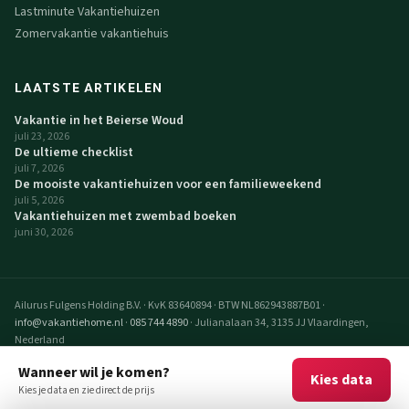
Lastminute Vakantiehuizen
Zomervakantie vakantiehuis
LAATSTE ARTIKELEN
Vakantie in het Beierse Woud
juli 23, 2026
De ultieme checklist
juli 7, 2026
De mooiste vakantiehuizen voor een familieweekend
juli 5, 2026
Vakantiehuizen met zwembad boeken
juni 30, 2026
Ailurus Fulgens Holding B.V.
·
KvK 83640894
·
BTW NL862943887B01
·
info@vakantiehome.nl
·
085 744 4890
·
Julianalaan 34, 3135 JJ Vlaardingen,
Nederland
© 2026 VakantieHome Vakantiehuizen. Alle rechten voorbehouden.
Wanneer wil je komen?
Kies data
VakantieHome is een realisatie van Ailurus Fulgens Holding B.V.
Kies je data en zie direct de prijs