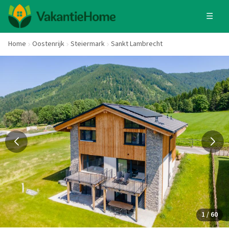
☰
Home
Oostenrijk
Steiermark
Sankt Lambrecht
1 / 60