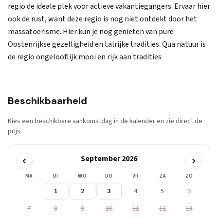
regio de ideale plek voor actieve vakantiegangers. Ervaar hier
ook de rust, want deze regio is nog niet ontdekt door het
massatoerisme. Hier kun je nog genieten van pure
Oostenrijkse gezelligheid en talrijke tradities. Qua natuur is
de regio ongelooflijk mooi en rijk aan tradities
Beschikbaarheid
Kies een beschikbare aankomstdag in de kalender en zie direct de
prijs.
September 2026
MA
DI
WO
DO
VR
ZA
ZO
1
2
3
4
5
6
7
8
9
10
11
12
13