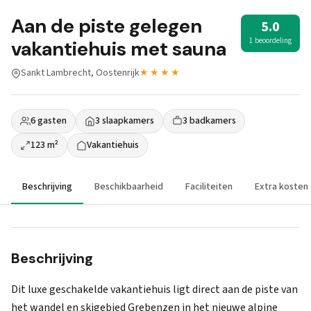
Aan de piste gelegen
5.0
1 beoordeling
vakantiehuis met sauna
Sankt Lambrecht, Oostenrijk
★★★★
6 gasten
3 slaapkamers
3 badkamers
123 m²
Vakantiehuis
Beschrijving
Beschikbaarheid
Faciliteiten
Extra kosten
Beschrijving
Dit luxe geschakelde vakantiehuis ligt direct aan de piste van
het wandel en skigebied Grebenzen in het nieuwe alpine