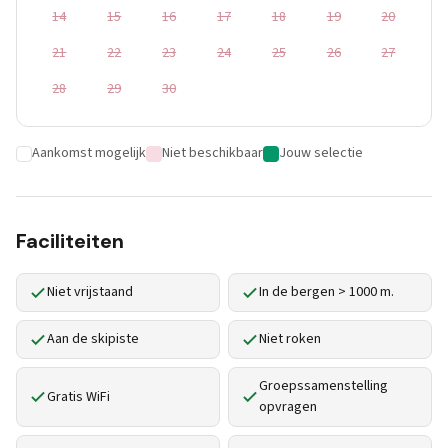
14
15
16
17
18
19
20
21
22
23
24
25
26
27
28
29
30
Aankomst mogelijk
Niet beschikbaar
Jouw selectie
Faciliteiten
Niet vrijstaand
In de bergen > 1000 m.
Aan de skipiste
Niet roken
Groepssamenstelling
Gratis WiFi
opvragen