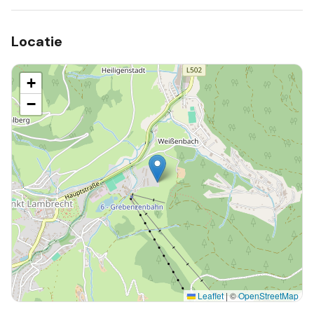
Locatie
+
−
Leaflet
|
©
OpenStreetMap