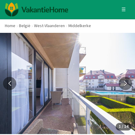
☰
Home
België
West-Vlaanderen
Middelkerke
1 / 14