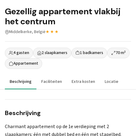
Gezellig appartement vlakbij
het centrum
Middelkerke, België
★★★
4 gasten
2 slaapkamers
1 badkamers
70 m²
Appartement
Beschrijving
Faciliteiten
Extra kosten
Locatie
Beschrijving
Charmant appartement op de 1e verdieping met 2
slaapkamers: één met dubbel bed en één met stapelbed.