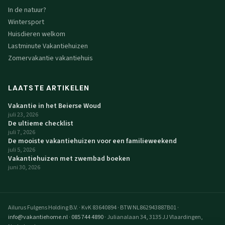
In de natuur?
Wintersport
Huisdieren welkom
Lastminute Vakantiehuizen
Zomervakantie vakantiehuis
LAATSTE ARTIKELEN
Vakantie in het Beierse Woud
juli 23, 2026
De ultieme checklist
juli 7, 2026
De mooiste vakantiehuizen voor een familieweekend
juli 5, 2026
Vakantiehuizen met zwembad boeken
juni 30, 2026
Ailurus Fulgens Holding B.V.
·
KvK 83640894
·
BTW NL862943887B01
·
info@vakantiehome.nl
·
085 744 4890
·
Julianalaan 34, 3135 JJ Vlaardingen,