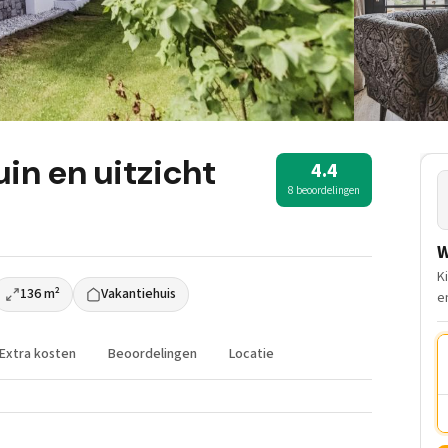
uin en uitzicht
4.4
8 beoordelingen
W
K
136 m²
Vakantiehuis
e
Extra kosten
Beoordelingen
Locatie