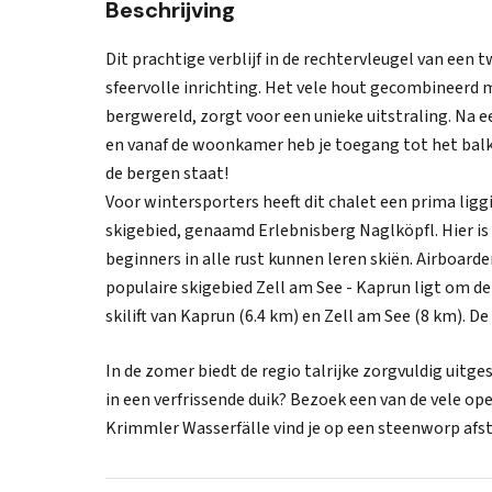
Beschrijving
Dit prachtige verblijf in de rechtervleugel van e
sfeervolle inrichting. Het vele hout gecombineerd 
bergwereld, zorgt voor een unieke uitstraling. Na ee
en vanaf de woonkamer heb je toegang tot het balko
de bergen staat!
Voor wintersporters heeft dit chalet een prima ligg
skigebied, genaamd Erlebnisberg Naglköpfl. Hier is 
beginners in alle rust kunnen leren skiën. Airboard
populaire skigebied Zell am See - Kaprun ligt om de
skilift van Kaprun (6.4 km) en Zell am See (8 km). D
In de zomer biedt de regio talrijke zorgvuldig uitge
in een verfrissende duik? Bezoek een van de vele 
Krimmler Wasserfälle vind je op een steenworp afs