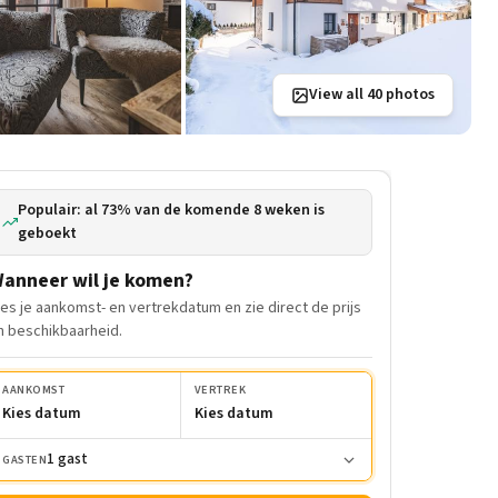
View all 40 photos
Populair: al 73% van de komende 8 weken is
geboekt
anneer wil je komen?
ies je aankomst- en vertrekdatum en zie direct de prijs
n beschikbaarheid.
AANKOMST
VERTREK
Kies datum
Kies datum
1 gast
GASTEN