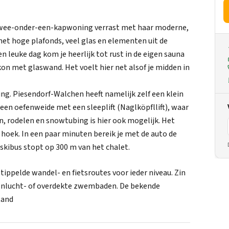
en twee-onder-een-kapwoning verrast met haar moderne,
met hoge plafonds, veel glas en elementen uit de
n leuke dag kom je heerlijk tot rust in de eigen sauna
n met glaswand. Het voelt hier net alsof je midden in
ing. Piesendorf-Walchen heeft namelijk zelf een klein
een oefenweide met een sleeplift (Naglköpfllift), waar
en, rodelen en snowtubing is hier ook mogelijk. Het
 hoek. In een paar minuten bereik je met de auto de
e skibus stopt op 300 m van het chalet.
stippelde wandel- en fietsroutes voor ieder niveau. Zin
openlucht- of overdekte zwembaden. De bekende
tand