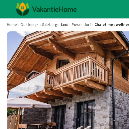
Home
Oostenrijk
Salzburgerland
Piesendorf
Chalet met wellness