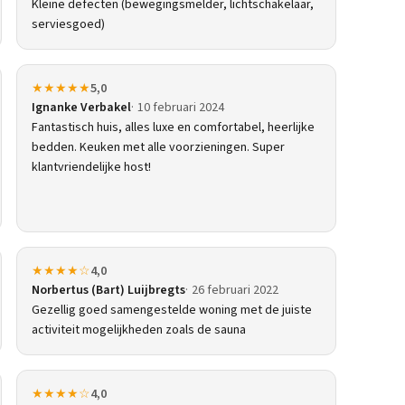
Kleine defecten (bewegingsmelder, lichtschakelaar,
serviesgoed)
★★★★★
5,0
Ignanke Verbakel
10 februari 2024
Fantastisch huis, alles luxe en comfortabel, heerlijke
bedden. Keuken met alle voorzieningen. Super
klantvriendelijke host!
★★★★☆
4,0
Norbertus (Bart) Luijbregts
26 februari 2022
Gezellig goed samengestelde woning met de juiste
activiteit mogelijkheden zoals de sauna
★★★★☆
4,0