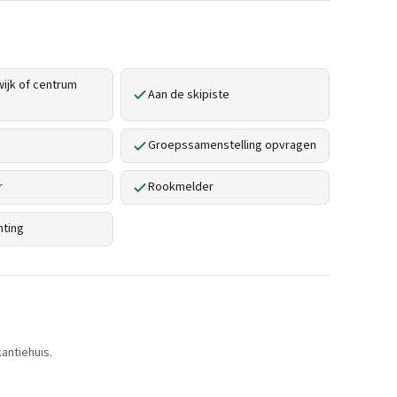
ijk of centrum
Aan de skipiste
Groepssamenstelling opvragen
r
Rookmelder
hting
antiehuis.