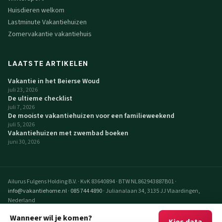
Huisdieren welkom
Lastminute Vakantiehuizen
Zomervakantie vakantiehuis
LAATSTE ARTIKELEN
Vakantie in het Beierse Woud
juli 23, 2026
De ultieme checklist
juli 7, 2026
De mooiste vakantiehuizen voor een familieweekend
juli 5, 2026
Vakantiehuizen met zwembad boeken
juni 30, 2026
Ailurus Fulgens Holding B.V.
·
KvK 83640894
·
BTW NL862943887B01
·
info@vakantiehome.nl
·
085 744 4890
·
Julianalaan 34, 3135 JJ Vlaardingen,
Nederland
© 2026 VakantieHome Vakantiehuizen. Alle rechten voorbehouden.
Wanneer wil je komen?