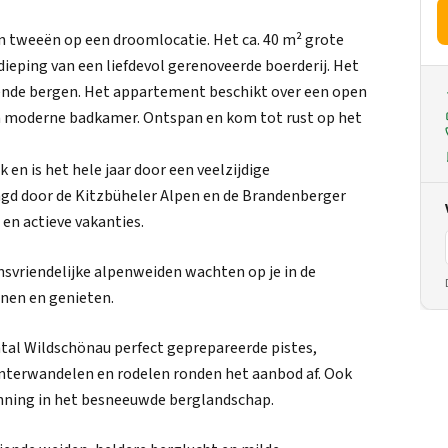
’n tweeën op een droomlocatie. Het ca. 40 m² grote
ieping van een liefdevol gerenoveerde boerderij. Het
gende bergen. Het appartement beschikt over een open
 moderne badkamer. Ontspan en kom tot rust op het
en is het hele jaar door een veelzijdige
gd door de Kitzbüheler Alpen en de Brandenberger
en actieve vakanties.
svriendelijke alpenweiden wachten op je in de
nen en genieten.
htal Wildschönau perfect geprepareerde pistes,
nterwandelen en rodelen ronden het aanbod af. Ook
anning in het besneeuwde berglandschap.