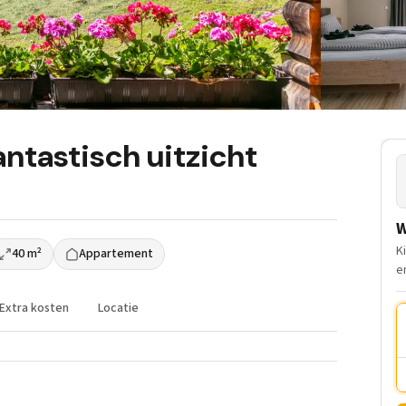
ntastisch uitzicht
W
K
40 m²
Appartement
e
Extra kosten
Locatie