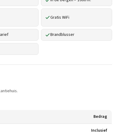
In de bergen > 1000 m.
Gratis WiFi
arief
Brandblusser
antiehuis.
Bedrag
Inclusief