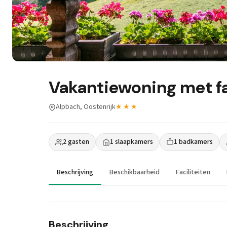
Vakantiewoning met fa
Alpbach, Oostenrijk
★★★
2 gasten
1 slaapkamers
1 badkamers
Beschrijving
Beschikbaarheid
Faciliteiten
Beschrijving