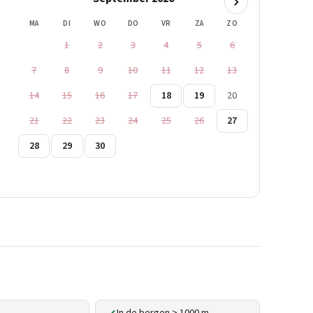
MA
DI
WO
DO
VR
ZA
ZO
1
2
3
4
5
6
7
8
9
10
11
12
13
14
15
16
17
18
19
20
21
22
23
24
25
26
27
28
29
30