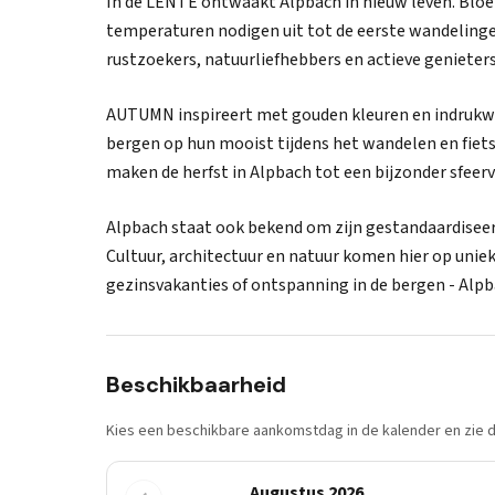
In de LENTE ontwaakt Alpbach in nieuw leven. Bloe
temperaturen nodigen uit tot de eerste wandelingen
rustzoekers, natuurliefhebbers en actieve genieters
AUTUMN inspireert met gouden kleuren en indrukwe
bergen op hun mooist tijdens het wandelen en fiets
maken de herfst in Alpbach tot een bijzonder sfeervol
Alpbach staat ook bekend om zijn gestandaardise
Cultuur, architectuur en natuur komen hier op uniek
gezinsvakanties of ontspanning in de bergen - Alpba
Beschikbaarheid
Kies een beschikbare aankomstdag in de kalender en zie di
Augustus 2026