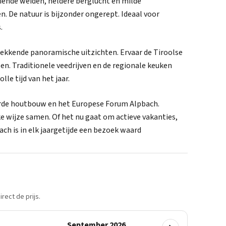
iende weiden, heldere berglucht en milde
. De natuur is bijzonder ongerept. Ideaal voor
.
kkende panoramische uitzichten. Ervaar de Tiroolse
en. Traditionele veedrijven en de regionale keuken
le tijd van het jaar.
erde houtbouw en het Europese Forum Alpbach.
e wijze samen. Of het nu gaat om actieve vakanties,
ch is in elk jaargetijde een bezoek waard
rect de prijs.
September 2026