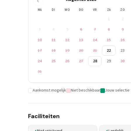
MA
DI
WO
DO
VR
ZA
ZO
1
2
3
4
5
6
7
8
9
10
11
12
13
14
15
16
17
18
19
20
21
22
23
24
25
26
27
28
29
30
31
Aankomst mogelijk
Niet beschikbaar
Jouw selectie
Faciliteiten