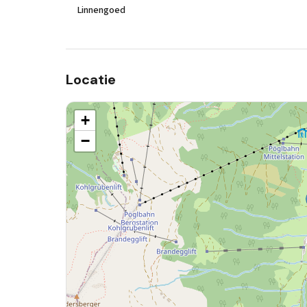
Linnengoed
Locatie
+
−