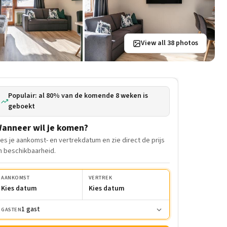
View all 38 photos
Populair: al 80% van de komende 8 weken is
geboekt
anneer wil je komen?
ies je aankomst- en vertrekdatum en zie direct de prijs
n beschikbaarheid.
AANKOMST
VERTREK
Kies datum
Kies datum
1 gast
GASTEN