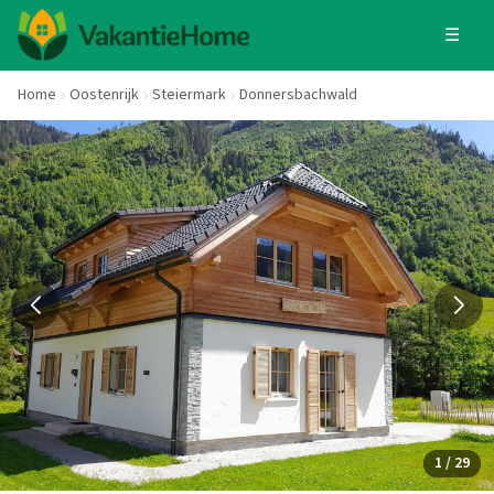
☰
Home
Oostenrijk
Steiermark
Donnersbachwald
1 / 29