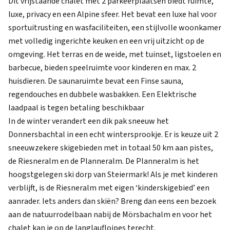
Dit vrijstaande chalet met 2 parkeerplaatsen biedt ruimte,
luxe, privacy en een Alpine sfeer. Het bevat een luxe hal voor
sportuitrusting en wasfaciliteiten, een stijlvolle woonkamer
met volledig ingerichte keuken en een vrij uitzicht op de
omgeving. Het terras en de weide, met tuinset, ligstoelen en
barbecue, bieden speelruimte voor kinderen en max. 2
huisdieren. De saunaruimte bevat een Finse sauna,
regendouches en dubbele wasbakken. Een Elektrische
laadpaal is tegen betaling beschikbaar
In de winter verandert een dik pak sneeuw het
Donnersbachtal in een echt wintersprookje. Er is keuze uit 2
sneeuwzekere skigebieden met in totaal 50 km aan pistes,
de Riesneralm en de Planneralm. De Planneralm is het
hoogstgelegen ski dorp van Steiermark! Als je met kinderen
verblijft, is de Riesneralm met eigen ‘kinderskigebied’ een
aanrader. Iets anders dan skiën? Breng dan eens een bezoek
aan de natuurrodelbaan nabij de Mörsbachalm en voor het
chalet kan je op de langlaufloipes terecht.