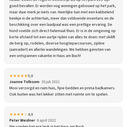
goed bevallen. Er worden nog woningen gebouwd op het park,
maar daar merk je niets van. Heerlijke tuin met een kabbelend
beekje in de achtertuin, meer dan voldoende inventaris en de
beschikking over een laadpaal was een prettige ervaring. De
hond voelde zich direct helemaal thuis. Er is in de omgeving op
korte afstand tot een uurtje rijden van alles te doen: met skilift
de berg op, rodelen, diverse hoogteparcoursen, zipline
(aanrader!) en allerlei wandelingen. We hebben genoten van
een ontspannen vakantie in Haus am Bach!
★★★★★
5,0
Joanne Tolboom
30 juli 2022
Mooi verzorgd en ruim huis, fijne bedden en prima badkamers.
Ook buiten was het lekker zitten met ruimte om te spelen.
★★★★☆
4,0
Peter Weidner
6 april 2022
We vonden het erg leuk in het Haus am Bach,