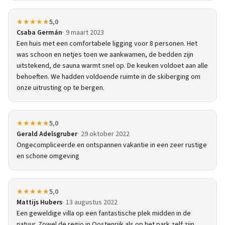
★★★★★
5,0
Csaba Germán
9 maart 2023
Een huis met een comfortabele ligging voor 8 personen. Het
was schoon en netjes toen we aankwamen, de bedden zijn
uitstekend, de sauna warmt snel op. De keuken voldoet aan alle
behoeften. We hadden voldoende ruimte in de skiberging om
onze uitrusting op te bergen.
★★★★★
5,0
Gerald Adelsgruber
29 oktober 2022
Ongecompliceerde en ontspannen vakantie in een zeer rustige
en schone omgeving
★★★★★
5,0
Mattijs Hubers
13 augustus 2022
Een geweldige villa op een fantastische plek midden in de
natuur. Zowel de regio in Oostenrijk als op het park zelf zijn