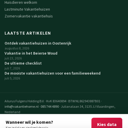
Huisdieren welkom
Lastminute Vakantiehuizen
Zomervakantie vakantiehuis
LAATSTE ARTIKELEN
Ontdek vakantiehuizen in Oostenrijk
augustus 8, 2026
Vakantie in het Beierse Woud
juli 23, 2026
De ultieme checklist
juli 7, 2026
De mooiste vakantiehuizen voor een familieweekend
juli 5, 2026
Ailurus Fulgens Holding B.V.
·
KvK 83640894
·
BTW NL862943887B01
·
info@vakantiehome.nl
·
085 744 4890
·
Julianalaan 34, 3135 JJ Vlaardingen,
Nederland
© 2026 VakantieHome Vakantiehuizen. Alle rechten voorbehouden.
Wanneer wil je komen?
Kies data
VakantieHome is een realisatie van Ailurus Fulgens Holding B.V.
Kies je data en zie direct de prijs