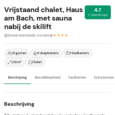
Vrijstaand chalet, Haus
4.7
17 beoordelingen
am Bach, met sauna
nabij de skilift
Donnersbachwald, Oostenrijk
★★★★
10 gasten
4 slaapkamers
3 badkamers
130 m²
Chalet
Beschrijving
Beschikbaarheid
Faciliteiten
Extra kosten
Beschrijving