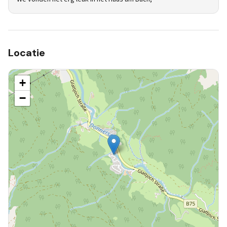
Locatie
+
−