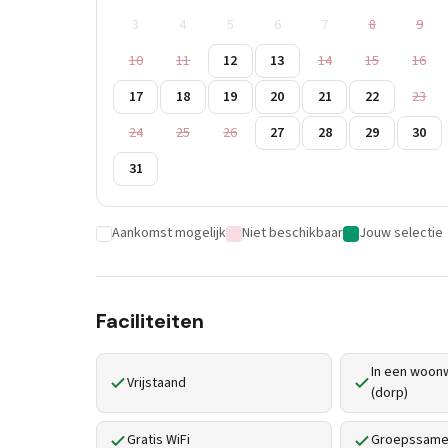
3
4
5
6
7
8
9
10
11
12
13
14
15
16
17
18
19
20
21
22
23
24
25
26
27
28
29
30
31
Aankomst mogelijk
Niet beschikbaar
Jouw selectie
Faciliteiten
In een woonw
Vrijstaand
(dorp)
Gratis WiFi
Groepssamen