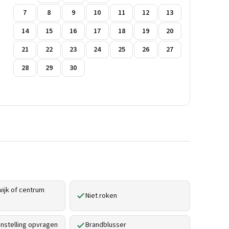
7
8
9
10
11
12
13
14
15
16
17
18
19
20
21
22
23
24
25
26
27
28
29
30
ijk of centrum
Niet roken
stelling opvragen
Brandblusser