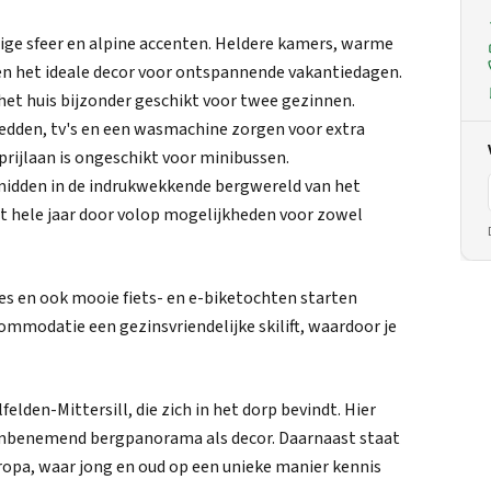
llige sfeer en alpine accenten. Heldere kamers, warme
en het ideale decor voor ontspannende vakantiedagen.
t huis bijzonder geschikt voor twee gezinnen.
den, tv's en een wasmachine zorgen voor extra
prijlaan is ongeschikt voor minibussen.
, midden in de indrukwekkende bergwereld van het
t hele jaar door volop mogelijkheden voor zowel
es en ook mooie fiets- en e-biketochten starten
ccommodatie een gezinsvriendelijke skilift, waardoor je
elden-Mittersill, die zich in het dorp bevindt. Hier
dembenemend bergpanorama als decor. Daarnaast staat
ropa, waar jong en oud op een unieke manier kennis