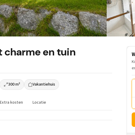
 charme en tuin
W
K
e
300 m²
Vakantiehuis
Extra kosten
Locatie