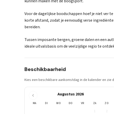
kunnen maken met de boogsport.
Voor de dagelijkse boodschappen hoef je niet ver t
korte afstand, zodat je eenvoudig verse ingrediënte
bereiden.
Tussen imposante bergen, groene dalen en een auth
ideale uitvalsbasis om de veelzijdige regio te ontd
Beschikbaarheid
Kies een beschikbare aankomstdag in de kalender en zie di
Augustus 2026
MA
DI
WO
DO
VR
ZA
ZO
1
2