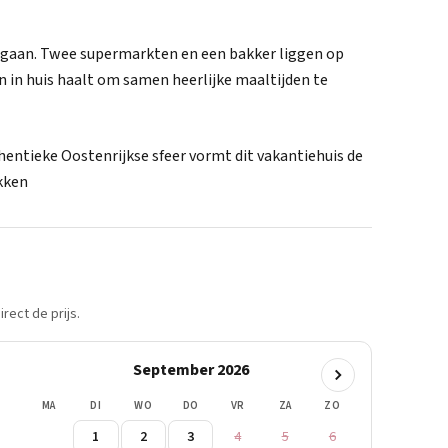
e gaan. Twee supermarkten en een bakker liggen op
n in huis haalt om samen heerlijke maaltijden te
entieke Oostenrijkse sfeer vormt dit vakantiehuis de
ekken
rect de prijs.
September 2026
MA
DI
WO
DO
VR
ZA
ZO
1
2
3
4
5
6