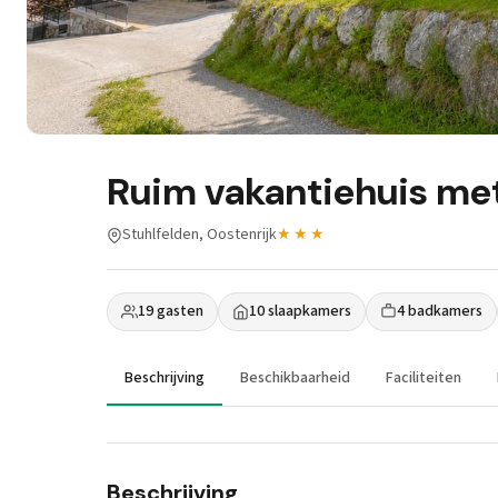
Ruim vakantiehuis met
Stuhlfelden, Oostenrijk
★★★
19 gasten
10 slaapkamers
4 badkamers
Beschrijving
Beschikbaarheid
Faciliteiten
Beschrijving