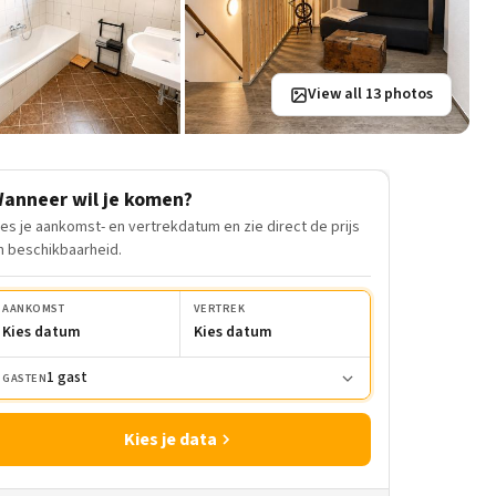
View all 13 photos
anneer wil je komen?
ies je aankomst- en vertrekdatum en zie direct de prijs
n beschikbaarheid.
AANKOMST
VERTREK
Kies datum
Kies datum
1 gast
GASTEN
Kies je data