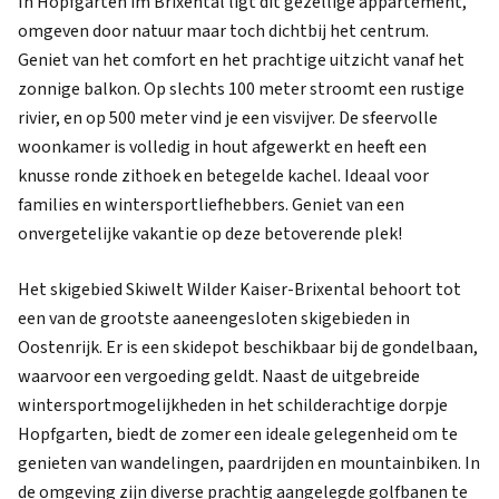
In Hopfgarten im Brixental ligt dit gezellige appartement,
omgeven door natuur maar toch dichtbij het centrum.
Geniet van het comfort en het prachtige uitzicht vanaf het
zonnige balkon. Op slechts 100 meter stroomt een rustige
rivier, en op 500 meter vind je een visvijver. De sfeervolle
woonkamer is volledig in hout afgewerkt en heeft een
knusse ronde zithoek en betegelde kachel. Ideaal voor
families en wintersportliefhebbers. Geniet van een
onvergetelijke vakantie op deze betoverende plek!
Het skigebied Skiwelt Wilder Kaiser-Brixental behoort tot
een van de grootste aaneengesloten skigebieden in
Oostenrijk. Er is een skidepot beschikbaar bij de gondelbaan,
waarvoor een vergoeding geldt. Naast de uitgebreide
wintersportmogelijkheden in het schilderachtige dorpje
Hopfgarten, biedt de zomer een ideale gelegenheid om te
genieten van wandelingen, paardrijden en mountainbiken. In
de omgeving zijn diverse prachtig aangelegde golfbanen te