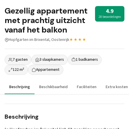
Gezellig appartement
4.9
28 beoordelingen
met prachtig uitzicht
vanaf het balkon
Hopfgarten im Brixental, Oostenrijk
★★★★
7 gasten
3 slaapkamers
1 badkamers
122 m²
Appartement
Beschrijving
Beschikbaarheid
Faciliteiten
Extra kosten
Beschrijving