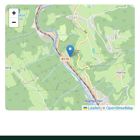
+
−
Leaflet
|
©
OpenStreetMap