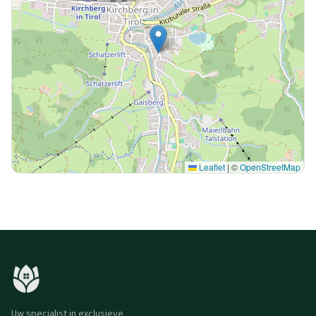
Leaflet
|
©
OpenStreetMap
Uw specialist in exclusieve