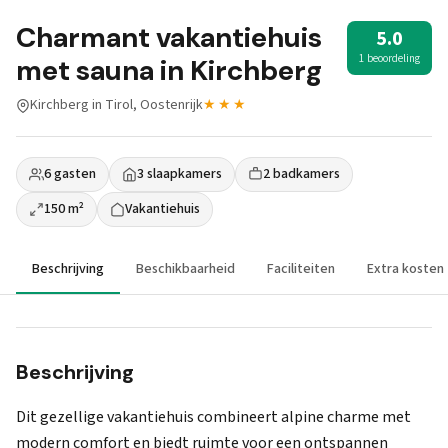
Charmant vakantiehuis
5.0
1 beoordeling
met sauna in Kirchberg
Kirchberg in Tirol, Oostenrijk
★★★
6 gasten
3 slaapkamers
2 badkamers
150 m²
Vakantiehuis
Beschrijving
Beschikbaarheid
Faciliteiten
Extra kosten
Beschrijving
Dit gezellige vakantiehuis combineert alpine charme met
modern comfort en biedt ruimte voor een ontspannen