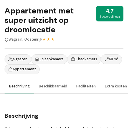
Appartement met
4.7
3 beoordelingen
super uitzicht op
droomlocatie
Wagrain, Oostenrijk
★★★
4 gasten
1 slaapkamers
1 badkamers
60 m²
Appartement
Beschrijving
Beschikbaarheid
Faciliteiten
Extra kosten
Beschrijving