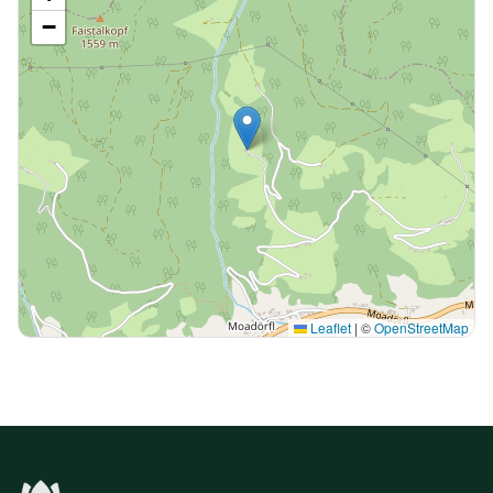
−
Leaflet
|
©
OpenStreetMap