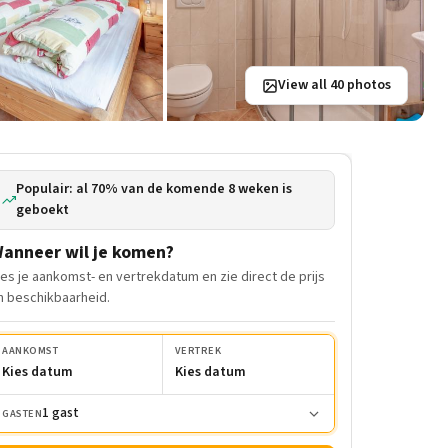
View all 40 photos
Populair: al 70% van de komende 8 weken is
geboekt
anneer wil je komen?
ies je aankomst- en vertrekdatum en zie direct de prijs
n beschikbaarheid.
AANKOMST
VERTREK
Kies datum
Kies datum
1 gast
GASTEN