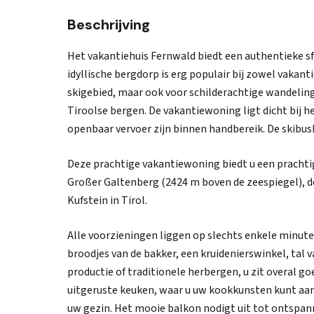
Beschrijving
Het vakantiehuis Fernwald biedt een authentieke sfe
idyllische bergdorp is erg populair bij zowel vakan
skigebied, maar ook voor schilderachtige wandeli
Tiroolse bergen. De vakantiewoning ligt dicht bij 
openbaar vervoer zijn binnen handbereik. De skibush
Deze prachtige vakantiewoning biedt u een prachti
Großer Galtenberg (2424 m boven de zeespiegel), de
Kufstein in Tirol.
Alle voorzieningen liggen op slechts enkele minute
broodjes van de bakker, een kruidenierswinkel, tal 
productie of traditionele herbergen, u zit overal g
uitgeruste keuken, waar u uw kookkunsten kunt aan
uw gezin. Het mooie balkon nodigt uit tot ontspan