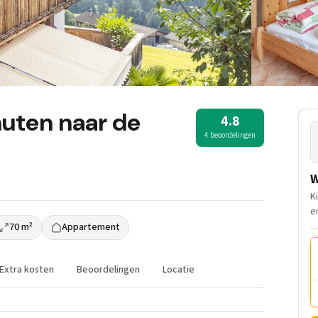
uten naar de
4.8
4 beoordelingen
W
K
e
70 m²
Appartement
Extra kosten
Beoordelingen
Locatie