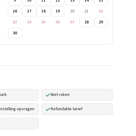
9
10
11
12
13
14
15
16
17
18
19
20
21
22
23
24
25
26
27
28
29
30
park
Niet roken
stelling opvragen
Refundable tarief