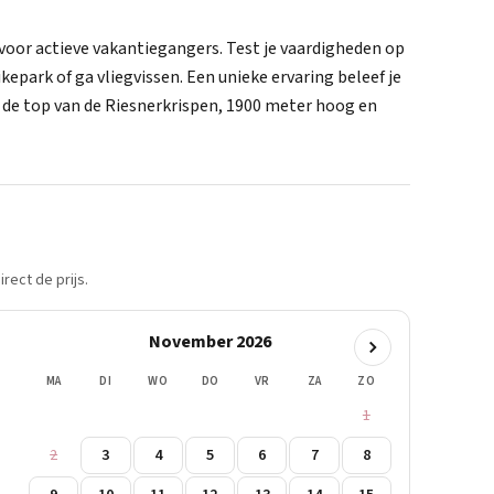
 voor actieve vakantiegangers. Test je vaardigheden op
park of ga vliegvissen. Een unieke ervaring beleef je
e top van de Riesnerkrispen, 1900 meter hoog en
rect de prijs.
November 2026
MA
DI
WO
DO
VR
ZA
ZO
1
2
3
4
5
6
7
8