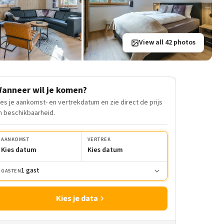
View all 42 photos
anneer wil je komen?
ies je aankomst- en vertrekdatum en zie direct de prijs
n beschikbaarheid.
AANKOMST
VERTREK
Kies datum
Kies datum
1 gast
GASTEN
Kies je data