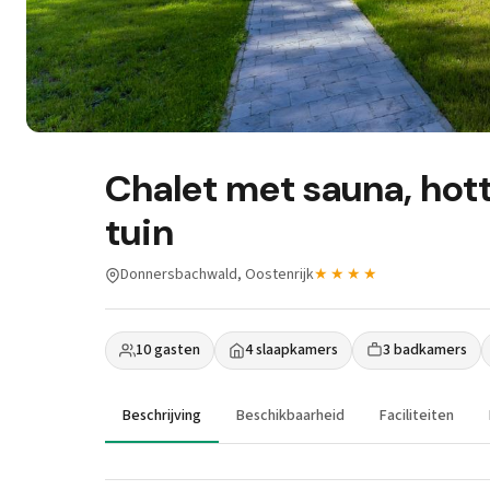
Chalet met sauna, hot
tuin
Donnersbachwald, Oostenrijk
★★★★
10 gasten
4 slaapkamers
3 badkamers
Beschrijving
Beschikbaarheid
Faciliteiten