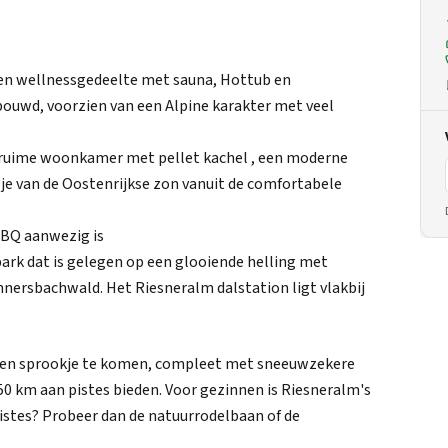
t een wellnessgedeelte met sauna, Hottub en
bouwd, voorzien van een Alpine karakter met veel
en ruime woonkamer met pellet kachel , een moderne
je van de Oostenrijkse zon vanuit de comfortabele
BBQ aanwezig is
tpark dat is gelegen op een glooiende helling met
ersbachwald. Het Riesneralm dalstation ligt vlakbij
t een sprookje te komen, compleet met sneeuwzekere
0 km aan pistes bieden. Voor gezinnen is Riesneralm's
pistes? Probeer dan de natuurrodelbaan of de