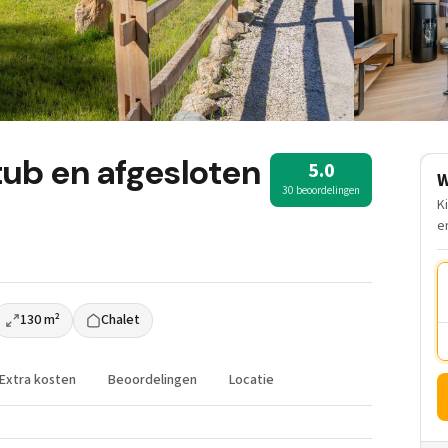
tub en afgesloten
5.0
W
30 beoordelingen
K
e
130 m²
Chalet
Extra kosten
Beoordelingen
Locatie