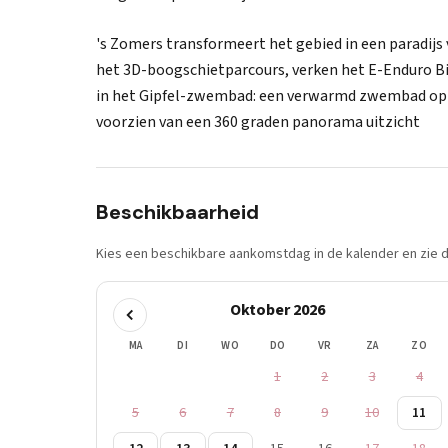
's Zomers transformeert het gebied in een paradijs
het 3D-boogschietparcours, verken het E-Enduro Bike
in het Gipfel-zwembad: een verwarmd zwembad op d
voorzien van een 360 graden panorama uitzicht
Beschikbaarheid
Kies een beschikbare aankomstdag in de kalender en zie di
Oktober 2026
MA
DI
WO
DO
VR
ZA
ZO
1
2
3
4
5
6
7
8
9
10
11