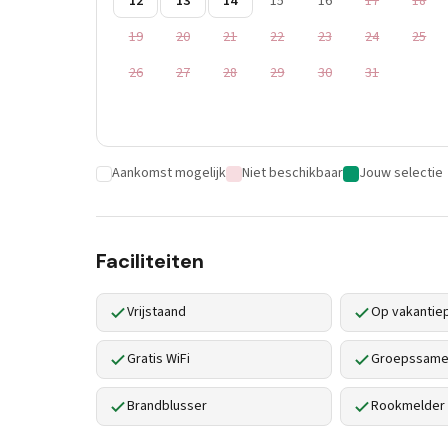
12
13
14
15
16
17
18
19
20
21
22
23
24
25
26
27
28
29
30
31
Aankomst mogelijk
Niet beschikbaar
Jouw selectie
Faciliteiten
Vrijstaand
Op vakantie
Gratis WiFi
Groepssamen
Brandblusser
Rookmelder