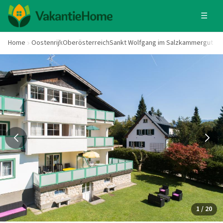
☰
Home
Oostenrijk
Oberösterreich
Sankt Wolfgang im Salzkammergut
1 / 20