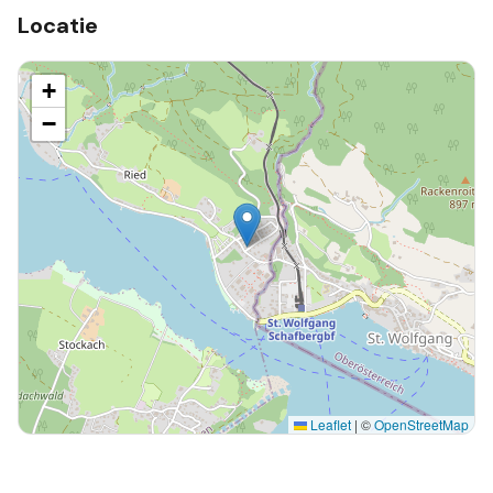
Locatie
+
−
Leaflet
|
©
OpenStreetMap