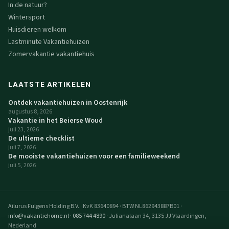
In de natuur?
Wintersport
Huisdieren welkom
Lastminute Vakantiehuizen
Zomervakantie vakantiehuis
LAATSTE ARTIKELEN
Ontdek vakantiehuizen in Oostenrijk
augustus 8, 2026
Vakantie in het Beierse Woud
juli 23, 2026
De ultieme checklist
juli 7, 2026
De mooiste vakantiehuizen voor een familieweekend
juli 5, 2026
Ailurus Fulgens Holding B.V.
·
KvK 83640894
·
BTW NL862943887B01
·
info@vakantiehome.nl
·
085 744 4890
·
Julianalaan 34, 3135 JJ Vlaardingen,
Nederland