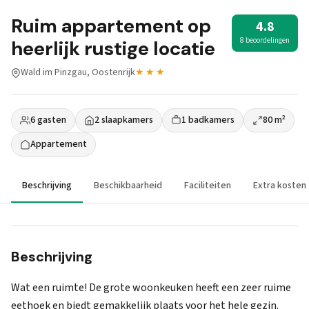
Ruim appartement op
4.8
8 beoordelingen
heerlijk rustige locatie
Wald im Pinzgau, Oostenrijk
★★★
6 gasten
2 slaapkamers
1 badkamers
80 m²
Appartement
Beschrijving
Beschikbaarheid
Faciliteiten
Extra kosten
Beschrijving
Wat een ruimte! De grote woonkeuken heeft een zeer ruime
eethoek en biedt gemakkelijk plaats voor het hele gezin.