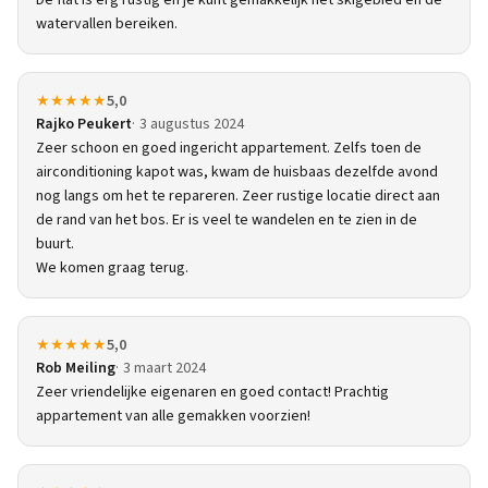
De flat is erg rustig en je kunt gemakkelijk het skigebied en de
watervallen bereiken.
★★★★★
5,0
Rajko Peukert
3 augustus 2024
Zeer schoon en goed ingericht appartement. Zelfs toen de
airconditioning kapot was, kwam de huisbaas dezelfde avond
nog langs om het te repareren. Zeer rustige locatie direct aan
de rand van het bos. Er is veel te wandelen en te zien in de
buurt.
We komen graag terug.
★★★★★
5,0
Rob Meiling
3 maart 2024
Zeer vriendelijke eigenaren en goed contact! Prachtig
appartement van alle gemakken voorzien!