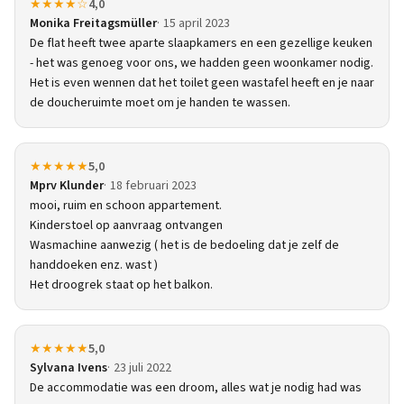
★★★★☆
4,0
Monika Freitagsmüller
15 april 2023
De flat heeft twee aparte slaapkamers en een gezellige keuken
- het was genoeg voor ons, we hadden geen woonkamer nodig.
Het is even wennen dat het toilet geen wastafel heeft en je naar
de doucheruimte moet om je handen te wassen.
★★★★★
5,0
Mprv Klunder
18 februari 2023
mooi, ruim en schoon appartement.
Kinderstoel op aanvraag ontvangen
Wasmachine aanwezig ( het is de bedoeling dat je zelf de
handdoeken enz. wast )
Het droogrek staat op het balkon.
★★★★★
5,0
Sylvana Ivens
23 juli 2022
De accommodatie was een droom, alles wat je nodig had was