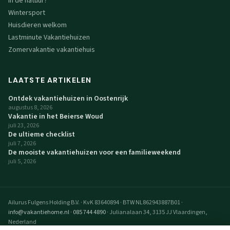
In de natuur?
Wintersport
Huisdieren welkom
Lastminute Vakantiehuizen
Zomervakantie vakantiehuis
LAATSTE ARTIKELEN
Ontdek vakantiehuizen in Oostenrijk
augustus 8, 2026
Vakantie in het Beierse Woud
juli 23, 2026
De ultieme checklist
juli 7, 2026
De mooiste vakantiehuizen voor een familieweekend
juli 5, 2026
Ailurus Fulgens Holding B.V.
·
KvK 83640894
·
BTW NL862943887B01
·
info@vakantiehome.nl
·
085 744 4890
·
Julianalaan 34, 3135 JJ Vlaardingen,
Nederland