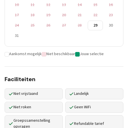
10
11
12
13
14
15
16
17
18
19
20
21
22
23
24
25
26
27
28
29
30
31
Aankomst mogelijk
Niet beschikbaar
Jouw selectie
Faciliteiten
Niet vrijstaand
Landelijk
Niet roken
Geen WiFi
Groepssamenstelling
Refundable tarief
opvragen