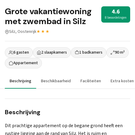
Grote vakantiewoning
4.6
8 beoordelingen
met zwembad in Silz
Silz, Oostenrijk
★★★
6 gasten
2 slaapkamers
1 badkamers
90 m²
Appartement
Beschrijving
Beschikbaarheid
Faciliteiten
Extra kosten
Beschrijving
Dit prachtige appartement op de begane grond heeft een
rustige ligging aan de rand van Silz. Het is ruim en