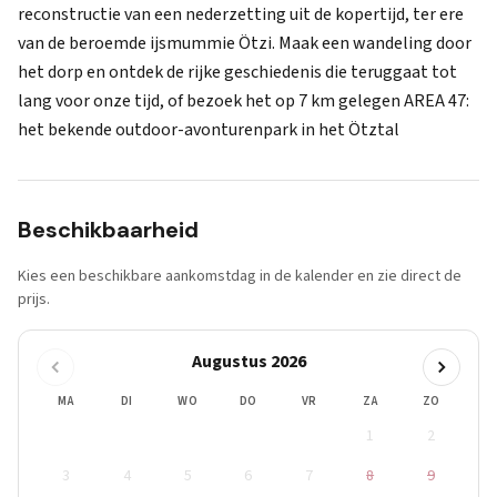
reconstructie van een nederzetting uit de kopertijd, ter ere
van de beroemde ijsmummie Ötzi. Maak een wandeling door
het dorp en ontdek de rijke geschiedenis die teruggaat tot
lang voor onze tijd, of bezoek het op 7 km gelegen AREA 47:
het bekende outdoor-avonturenpark in het Ötztal
Beschikbaarheid
Kies een beschikbare aankomstdag in de kalender en zie direct de
prijs.
Augustus 2026
MA
DI
WO
DO
VR
ZA
ZO
1
2
3
4
5
6
7
8
9