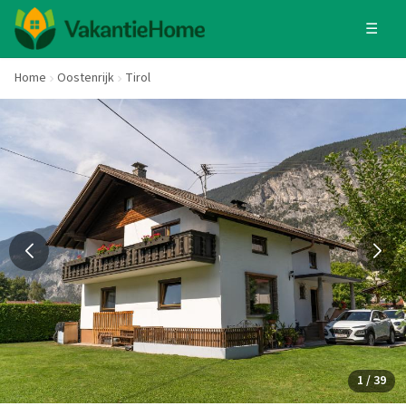
☰
Home
Oostenrijk
Tirol
1 / 39