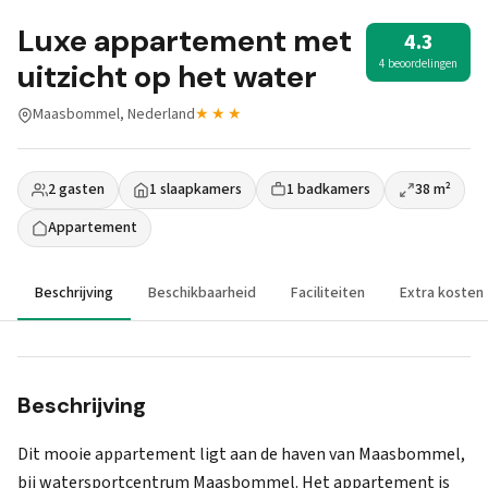
Luxe appartement met
4.3
4 beoordelingen
uitzicht op het water
Maasbommel, Nederland
★★★
2 gasten
1 slaapkamers
1 badkamers
38 m²
Appartement
Beschrijving
Beschikbaarheid
Faciliteiten
Extra kosten
Beschrijving
Dit mooie appartement ligt aan de haven van Maasbommel,
bij watersportcentrum Maasbommel. Het appartement is