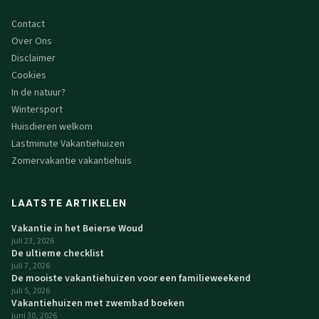
Contact
Over Ons
Disclaimer
Cookies
In de natuur?
Wintersport
Huisdieren welkom
Lastminute Vakantiehuizen
Zomervakantie vakantiehuis
LAATSTE ARTIKELEN
Vakantie in het Beierse Woud
juli 23, 2026
De ultieme checklist
juli 7, 2026
De mooiste vakantiehuizen voor een familieweekend
juli 5, 2026
Vakantiehuizen met zwembad boeken
juni 30, 2026