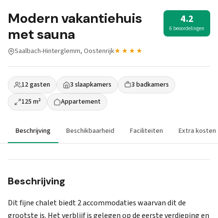
Modern vakantiehuis
4.2
6 beoordelingen
met sauna
Saalbach-Hinterglemm, Oostenrijk
★★★★
12 gasten
3 slaapkamers
3 badkamers
125 m²
Appartement
Beschrijving
Beschikbaarheid
Faciliteiten
Extra kosten
Beschrijving
Dit fijne chalet biedt 2 accommodaties waarvan dit de
grootste is. Het verblijf is gelegen op de eerste verdieping en