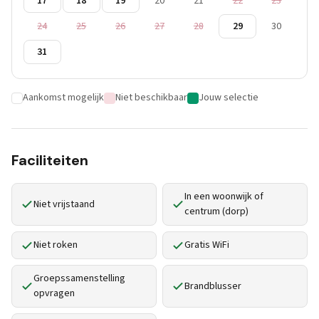
17
18
19
20
21
22
23
24
25
26
27
28
29
30
31
Aankomst mogelijk
Niet beschikbaar
Jouw selectie
Faciliteiten
In een woonwijk of
Niet vrijstaand
centrum (dorp)
Niet roken
Gratis WiFi
Groepssamenstelling
Brandblusser
opvragen