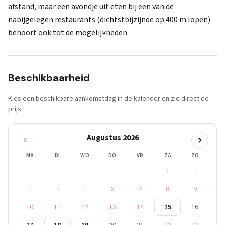
afstand, maar een avondje uit eten bij een van de
nabijgelegen restaurants (dichtstbijzijnde op 400 m lopen)
behoort ook tot de mogelijkheden
Beschikbaarheid
Kies een beschikbare aankomstdag in de kalender en zie direct de
prijs.
Augustus 2026
MA
DI
WO
DO
VR
ZA
ZO
1
2
3
4
5
6
7
8
9
10
11
12
13
14
15
16