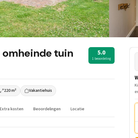
t omheinde tuin
5.0
1 beoordeling
W
K
220 m²
Vakantiehuis
e
Extra kosten
Beoordelingen
Locatie