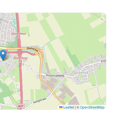
Leaflet
|
©
OpenStreetMap