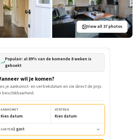
View all 37 photos
Populair: al 89% van de komende 8 weken is
geboekt
anneer wil je komen?
ies je aankomst- en vertrekdatum en zie direct de prijs
n beschikbaarheid.
AANKOMST
VERTREK
Kies datum
Kies datum
1 gast
GASTEN