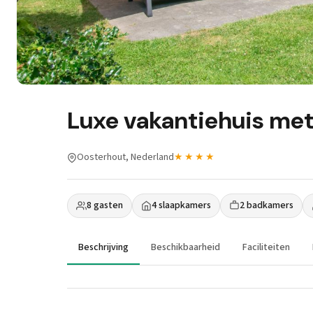
Luxe vakantiehuis me
Oosterhout, Nederland
★★★★
8 gasten
4 slaapkamers
2 badkamers
Beschrijving
Beschikbaarheid
Faciliteiten