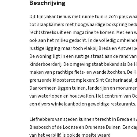
Beschrijving
Dit fijn vakantiehuis met ruime tuin is zo'n plek wa
tot slaapkamers met hoogwaardige boxspring bedden
rechtstreeks uit een magazine te komen. Met een
ook aan het milieu gedacht. In de volledig omheinde 
rustige ligging maar toch vlakbij Breda en Antwer
De woning ligt in een rustige straat aan de rand v
kinderboerderij. De omgeving staat bekend als De He
maken van prachtige fiets- en wandeltochten. De H
grenzende kloostercomplexen: Sint Catharinadal, de
Daaromheen liggen tuinen, landerijen en monumenta
van waterlopen en houtwallen. Het centrum van Oo
een divers winkelaanbod en geweldige restaurants.
Liefhebbers van steden kunnen terecht in Breda en
Biesbosch of de Loonse en Drunense Duinen. Een dag
van het verblijf, is ook de moeite waard