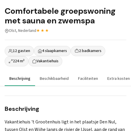
Comfortabele groepswoning
met sauna en zwemspa
Olst, Nederland
★★★
12 gasten
4 slaapkamers
2 badkamers
224 m²
Vakantiehuis
Beschrijving
Beschikbaarheid
Faciliteiten
Extra kosten
Beschrijving
Vakantiehuis 't Grootenhuis ligt in het plaatsje Den Nul,
tussen Olst en Wijhe langs de rivier de IJssel, aan de rand van