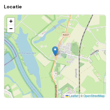
Locatie
+
−
Leaflet
|
©
OpenStreetMap