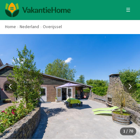
☰
Home
Nederland
Overijssel
1 / 70