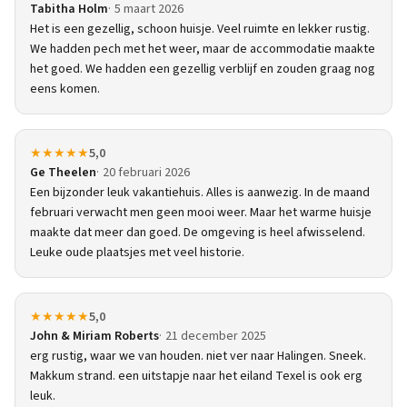
Tabitha Holm
5 maart 2026
Het is een gezellig, schoon huisje. Veel ruimte en lekker rustig.
We hadden pech met het weer, maar de accommodatie maakte
het goed. We hadden een gezellig verblijf en zouden graag nog
eens komen.
★★★★★
5,0
Ge Theelen
20 februari 2026
Een bijzonder leuk vakantiehuis. Alles is aanwezig. In de maand
februari verwacht men geen mooi weer. Maar het warme huisje
maakte dat meer dan goed. De omgeving is heel afwisselend.
Leuke oude plaatsjes met veel historie.
★★★★★
5,0
John & Miriam Roberts
21 december 2025
erg rustig, waar we van houden. niet ver naar Halingen. Sneek.
Makkum strand. een uitstapje naar het eiland Texel is ook erg
leuk.