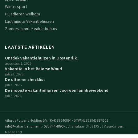
Wintersport
Huisdieren welkom
Lastminute Vakantiehuizen
Zomervakantie vakantiehuis
LAATSTE ARTIKELEN
Ontdek vakantiehuizen in Oostenrijk
augustus 8, 2026
Vakantie in het Beierse Woud
juli 23, 2026
De ultieme checklist
juli 7, 2026
De mooiste vakantiehuizen voor een familieweekend
juli 5, 2026
Ailurus Fulgens Holding B.V.
·
KvK 83640894
·
BTW NL862943887B01
·
info@vakantiehome.nl
·
085 744 4890
·
Julianalaan 34, 3135 JJ Vlaardingen,
Nederland