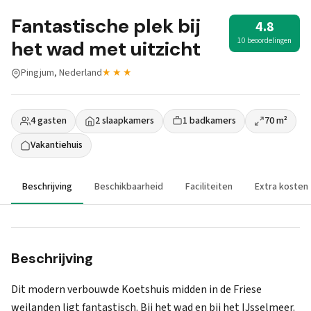
Fantastische plek bij
4.8
10 beoordelingen
het wad met uitzicht
Pingjum, Nederland
★★★
4 gasten
2 slaapkamers
1 badkamers
70 m²
Vakantiehuis
Beschrijving
Beschikbaarheid
Faciliteiten
Extra kosten
Beschrijving
Dit modern verbouwde Koetshuis midden in de Friese
weilanden ligt fantastisch. Bij het wad en bij het IJsselmeer.