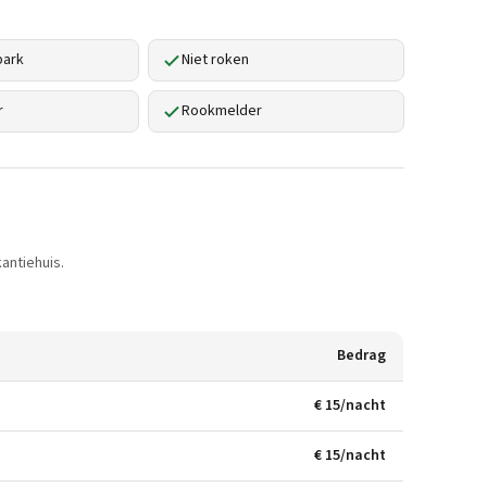
park
Niet roken
r
Rookmelder
antiehuis.
Bedrag
€ 15/nacht
€ 15/nacht