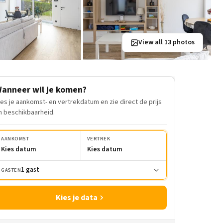
View all 13 photos
anneer wil je komen?
ies je aankomst- en vertrekdatum en zie direct de prijs
n beschikbaarheid.
AANKOMST
VERTREK
Kies datum
Kies datum
1 gast
GASTEN
Kies je data