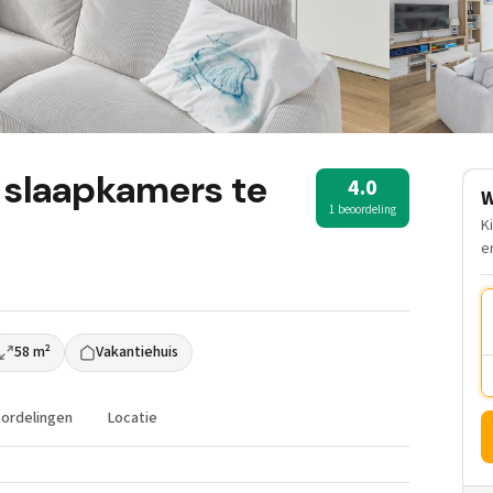
 slaapkamers te
4.0
W
1 beoordeling
K
e
58 m²
Vakantiehuis
ordelingen
Locatie