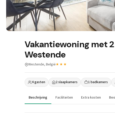
Vakantiewoning met 2
Westende
Westende, België
★★★
4 gasten
2 slaapkamers
1 badkamers
Beschrijving
Faciliteiten
Extra kosten
Beo