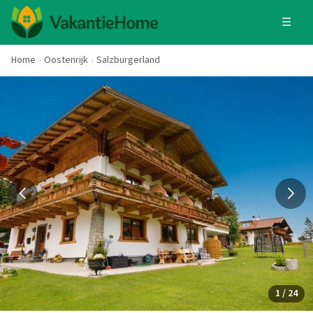
☰
Home
Oostenrijk
Salzburgerland
1 / 24