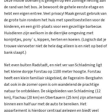
Deze mooie boerderij is gelegen op een zonnige helling aan
de rand van het bos. Je bewoont de gehele eerste etage en
hebt een eigen entree. Veel privacy! Maak gerust gebruik van
de grote tuin rondom het huis met speeltoestellen voor de
kinderen, en een grill-plaats voor een gezellige barbecue.
Huisdieren zijn welkom in de dierrijke omgeving met
konijntjes, pony`s, kippen, herten en koeien. (Logisch dat je
trouwe viervoeter niet de hele dag alleen is en niet op bed of
bank slaapt.)
Net even buiten Radstadt, en niet ver van Schladming ligt
het kleine dorpje Forstau op 1100 meter hoogte. Forstau
heeft een klein familiair skigebied, de Fageralm-Bergbahn
dat ook in de zomer open is om wandelend de prachtige
natuur te ontdekken. De skigebieden van Schladming (12
km), Flachau (20 km) en Obertauern (25 km) zijn allemaal
binnen een half uur met de auto te bereiken. Het
appartement is hierdoor centraal gelegen en biedt veel