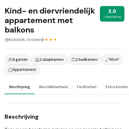
Kind- en diervriendelijk
3.0
1 beoordeling
appartement met
balkons
Radstadt, Oostenrijk
★★★
6 gasten
2 slaapkamers
2 badkamers
80 m²
Appartement
Beschrijving
Beschikbaarheid
Faciliteiten
Extra kosten
Beschrijving