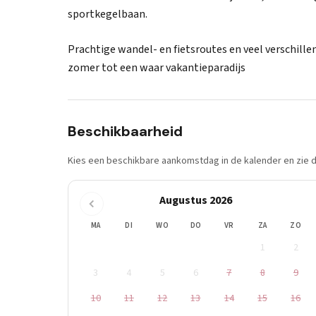
sportkegelbaan.
Prachtige wandel- en fietsroutes en veel verschillen
zomer tot een waar vakantieparadijs
Beschikbaarheid
Kies een beschikbare aankomstdag in de kalender en zie di
Augustus 2026
MA
DI
WO
DO
VR
ZA
ZO
1
2
3
4
5
6
7
8
9
10
11
12
13
14
15
16