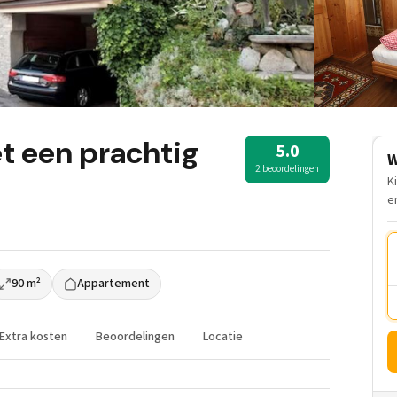
 een prachtig
5.0
W
2 beoordelingen
K
e
90 m²
Appartement
Extra kosten
Beoordelingen
Locatie