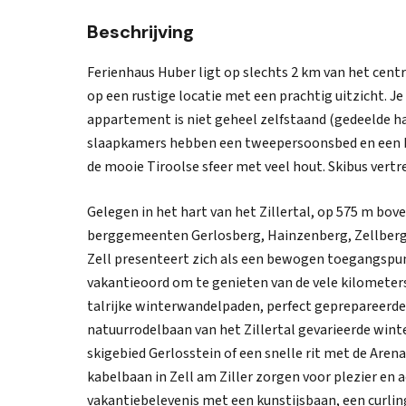
Beschrijving
Ferienhaus Huber ligt op slechts 2 km van het centr
op een rustige locatie met een prachtig uitzicht. 
appartement is niet geheel zelfstaand (gedeelde hal)
slaapkamers hebben een tweepersoonsbed en een bad
de mooie Tiroolse sfeer met veel hout. Skibus vertr
Gelegen in het hart van het Zillertal, op 575 m bo
berggemeenten Gerlosberg, Hainzenberg, Zellberg 
Zell presenteert zich als een bewogen toegangspunt 
vakantieoord om te genieten van de vele kilometers 
talrijke winterwandelpaden, perfect geprepareerde 
natuurrodelbaan van het Zillertal gevarieerde win
skigebied Gerlosstein of een snelle rit met de Aren
kabelbaan in Zell am Ziller zorgen voor plezier en act
vakantiebelevenis met een kunstijsbaan, een curli