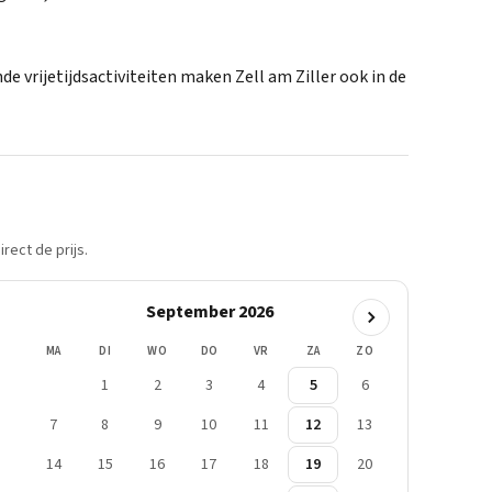
de vrijetijdsactiviteiten maken Zell am Ziller ook in de
rect de prijs.
September 2026
MA
DI
WO
DO
VR
ZA
ZO
1
2
3
4
5
6
7
8
9
10
11
12
13
14
15
16
17
18
19
20