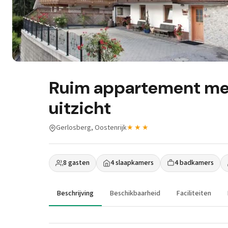
Ruim appartement met
uitzicht
Gerlosberg, Oostenrijk
★★★
8 gasten
4 slaapkamers
4 badkamers
Beschrijving
Beschikbaarheid
Faciliteiten