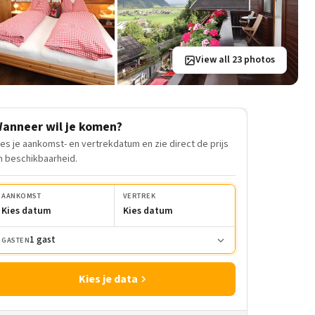
View all 23 photos
anneer wil je komen?
ies je aankomst- en vertrekdatum en zie direct de prijs
n beschikbaarheid.
AANKOMST
VERTREK
Kies datum
Kies datum
1 gast
GASTEN
Kies je data