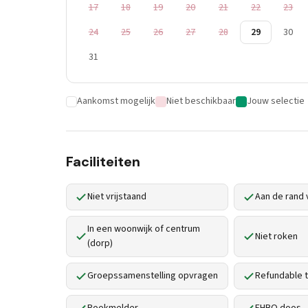
17
18
19
20
21
22
23
24
25
26
27
28
29
30
31
Aankomst mogelijk
Niet beschikbaar
Jouw selectie
Faciliteiten
Niet vrijstaand
Aan de rand 
In een woonwijk of centrum
Niet roken
(dorp)
Groepssamenstelling opvragen
Refundable t