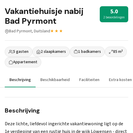
Vakantiehuisje nabij
5.0
2 beoordelingen
Bad Pyrmont
Bad Pyrmont, Duitsland
★★★
5 gasten
2 slaapkamers
1 badkamers
85 m²
Appartement
Beschrijving
Beschikbaarheid
Faciliteiten
Extra kosten
Beschrijving
Deze lichte, liefdevol ingerichte vakantiewoning ligt op de
1e verdieping van een rustig huis in de wijk Löwensen - direct