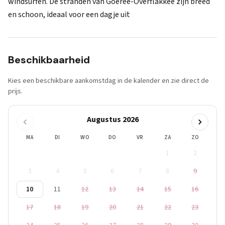
windsurfen. De stranden van Goeree-Overflakkee zijn breed
en schoon, ideaal voor een dagje uit
Beschikbaarheid
Kies een beschikbare aankomstdag in de kalender en zie direct de
prijs.
Augustus 2026
MA
DI
WO
DO
VR
ZA
ZO
1
2
3
4
5
6
7
8
9
10
11
12
13
14
15
16
17
18
19
20
21
22
23