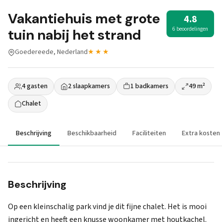
Vakantiehuis met grote
4.8
6 beoordelingen
tuin nabij het strand
Goedereede, Nederland
★★★
4 gasten
2 slaapkamers
1 badkamers
49 m²
Chalet
Beschrijving
Beschikbaarheid
Faciliteiten
Extra kosten
Beschrijving
Op een kleinschalig park vind je dit fijne chalet. Het is mooi
ingericht en heeft een knusse woonkamer met houtkachel.