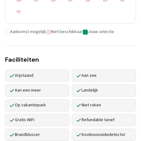
24
25
26
27
28
29
30
31
Aankomst mogelijk
Niet beschikbaar
Jouw selectie
Faciliteiten
Vrijstaand
Aan zee
Aan een meer
Landelijk
Op vakantiepark
Niet roken
Gratis WiFi
Refundable tarief
Brandblusser
Koolmonoxidedetector