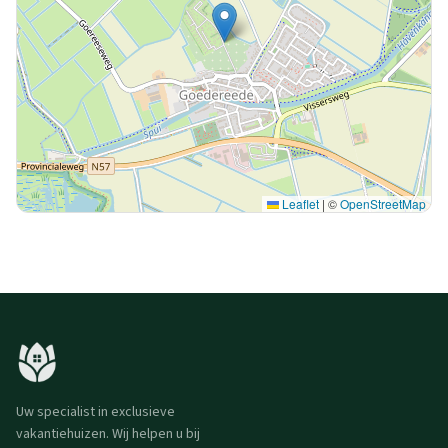
Leaflet
|
©
OpenStreetMap
Uw specialist in exclusieve
vakantiehuizen. Wij helpen u bij