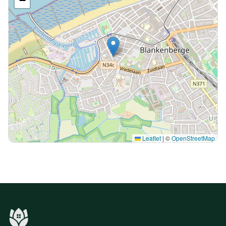
−
Leaflet
|
©
OpenStreetMap