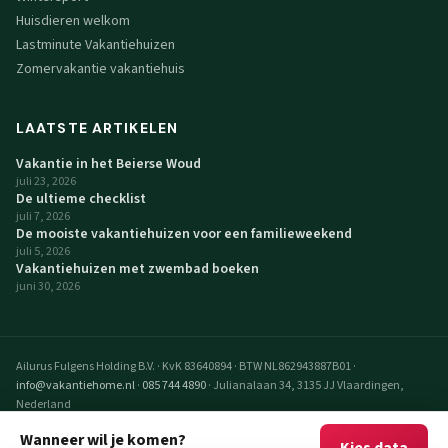
Huisdieren welkom
Lastminute Vakantiehuizen
Zomervakantie vakantiehuis
LAATSTE ARTIKELEN
Vakantie in het Beierse Woud
juli 23, 2026
De ultieme checklist
juli 7, 2026
De mooiste vakantiehuizen voor een familieweekend
juli 5, 2026
Vakantiehuizen met zwembad boeken
juni 30, 2026
Ailurus Fulgens Holding B.V.
·
KvK 83640894
·
BTW NL862943887B01
·
info@vakantiehome.nl
·
085 744 4890
·
Julianalaan 34, 3135 JJ Vlaardingen,
Nederland
© 2026 VakantieHome Vakantiehuizen. Alle rechten voorbehouden.
Wanneer wil je komen?