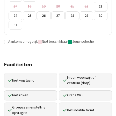
17
18
19
20
21
22
23
24
25
26
27
28
29
30
31
Aankomst mogelijk
Niet beschikbaar
Jouw selectie
Faciliteiten
In een woonwijk of
Niet vrijstaand
centrum (dorp)
Niet roken
Gratis WiFi
Groepssamenstelling
Refundable tarief
opvragen