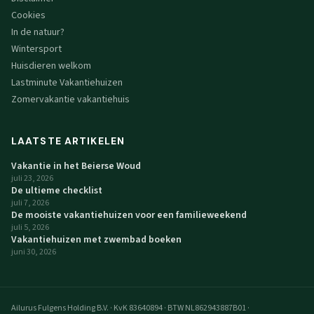
Cookies
In de natuur?
Wintersport
Huisdieren welkom
Lastminute Vakantiehuizen
Zomervakantie vakantiehuis
LAATSTE ARTIKELEN
Vakantie in het Beierse Woud
juli 23, 2026
De ultieme checklist
juli 7, 2026
De mooiste vakantiehuizen voor een familieweekend
juli 5, 2026
Vakantiehuizen met zwembad boeken
juni 30, 2026
Ailurus Fulgens Holding B.V.
·
KvK 83640894
·
BTW NL862943887B01
·