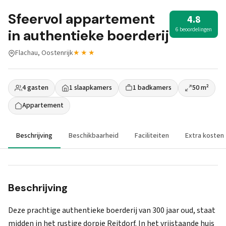
Sfeervol appartement
4.8
6 beoordelingen
in authentieke boerderij
Flachau, Oostenrijk
★★★
4 gasten
1 slaapkamers
1 badkamers
50 m²
Appartement
Beschrijving
Beschikbaarheid
Faciliteiten
Extra kosten
Beschrijving
Deze prachtige authentieke boerderij van 300 jaar oud, staat
midden in het rustige dorpje Reitdorf. In het vrijstaande huis