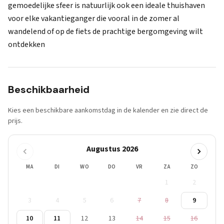
gemoedelijke sfeer is natuurlijk ook een ideale thuishaven
voor elke vakantieganger die vooral in de zomer al
wandelend of op de fiets de prachtige bergomgeving wilt
ontdekken
Beschikbaarheid
Kies een beschikbare aankomstdag in de kalender en zie direct de
prijs.
Augustus 2026
MA
DI
WO
DO
VR
ZA
ZO
1
2
3
4
5
6
7
8
9
10
11
12
13
14
15
16