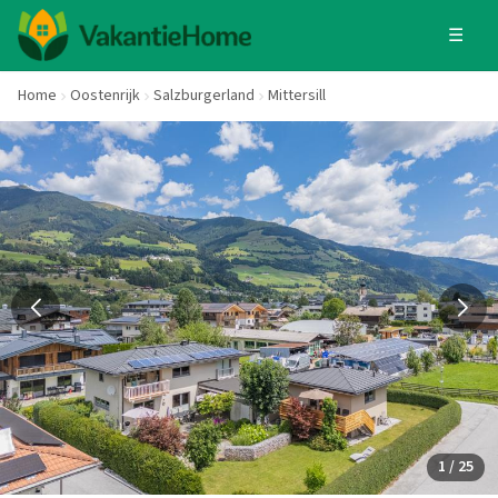
☰
Home
Oostenrijk
Salzburgerland
Mittersill
1 / 25