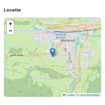
Locatie
+
−
Leaflet
|
©
OpenStreetMap