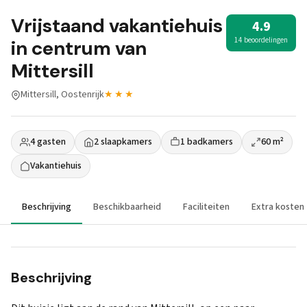
Vrijstaand vakantiehuis
4.9
14 beoordelingen
in centrum van
Mittersill
Mittersill, Oostenrijk
★★★
4 gasten
2 slaapkamers
1 badkamers
60 m²
Vakantiehuis
Beschrijving
Beschikbaarheid
Faciliteiten
Extra kosten
Beschrijving