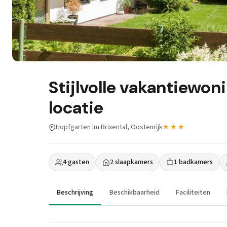
Stijlvolle vakantiewoni
locatie
Hopfgarten im Brixental, Oostenrijk
★★★
4 gasten
2 slaapkamers
1 badkamers
Beschrijving
Beschikbaarheid
Faciliteiten