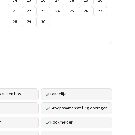
14
15
16
17
18
19
20
21
22
23
24
25
26
27
28
29
30
van een bos
Landelijk
Groepssamenstelling opvragen
r
Rookmelder