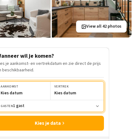
View all 42 photos
anneer wil je komen?
ies je aankomst- en vertrekdatum en zie direct de prijs
n beschikbaarheid.
AANKOMST
VERTREK
Kies datum
Kies datum
1 gast
GASTEN
Kies je data