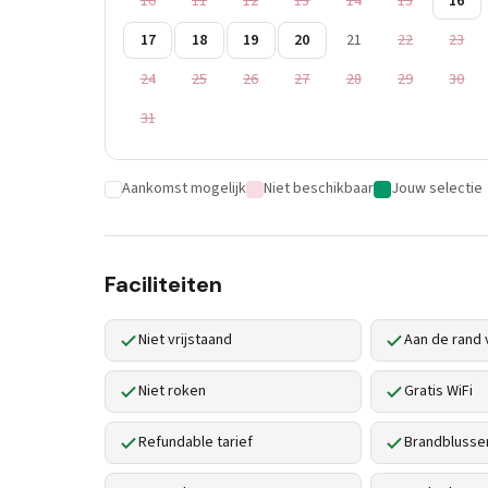
10
11
12
13
14
15
16
17
18
19
20
21
22
23
24
25
26
27
28
29
30
31
Aankomst mogelijk
Niet beschikbaar
Jouw selectie
Faciliteiten
Niet vrijstaand
Aan de rand 
Niet roken
Gratis WiFi
Refundable tarief
Brandblusse