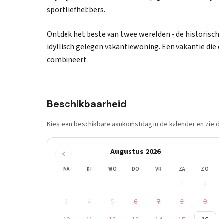
sportliefhebbers.
Ontdek het beste van twee werelden - de historisc
idyllisch gelegen vakantiewoning. Een vakantie die 
combineert
Beschikbaarheid
Kies een beschikbare aankomstdag in de kalender en zie di
Augustus 2026
MA
DI
WO
DO
VR
ZA
ZO
1
2
3
4
5
6
7
8
9