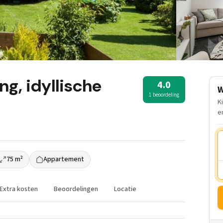
ng, idyllische
4.0
W
1 beoordeling
K
e
75 m²
Appartement
Extra kosten
Beoordelingen
Locatie