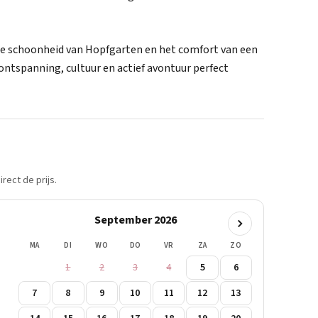
he schoonheid van Hopfgarten en het comfort van een
ontspanning, cultuur en actief avontuur perfect
rect de prijs.
September 2026
MA
DI
WO
DO
VR
ZA
ZO
1
2
3
4
5
6
7
8
9
10
11
12
13