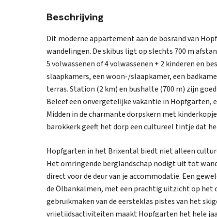
Beschrijving
Dit moderne appartement aan de bosrand van Hopf
wandelingen. De skibus ligt op slechts 700 m afstan
5 volwassenen of 4 volwassenen + 2 kinderen en bes
slaapkamers, een woon-/slaapkamer, een badkamer
terras. Station (2 km) en bushalte (700 m) zijn goe
Beleef een onvergetelijke vakantie in Hopfgarten, 
Midden in de charmante dorpskern met kinderkopjes v
barokkerk geeft het dorp een cultureel tintje dat h
Hopfgarten in het Brixental biedt niet alleen cultur
Het omringende berglandschap nodigt uit tot wan
direct voor de deur van je accommodatie. Een gewel
de Ölbankalmen, met een prachtig uitzicht op het 
gebruikmaken van de eersteklas pistes van het skig
vrijetijdsactiviteiten maakt Hopfgarten het hele j