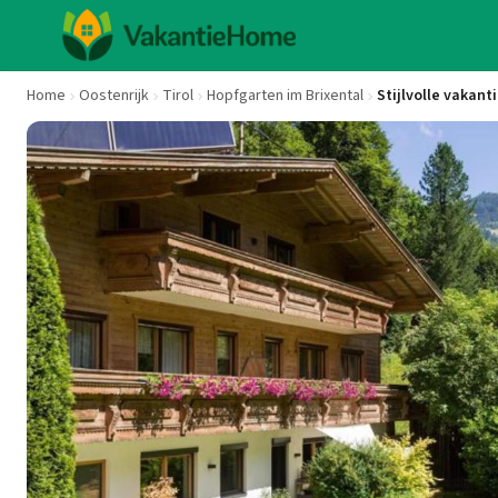
Home
Oostenrijk
Tirol
Hopfgarten im Brixental
Stijlvolle vakant