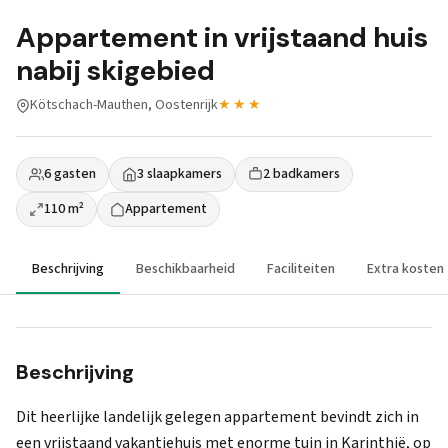
Appartement in vrijstaand huis
nabij skigebied
Kötschach-Mauthen, Oostenrijk
★★★
6 gasten
3 slaapkamers
2 badkamers
110 m²
Appartement
Beschrijving
Beschikbaarheid
Faciliteiten
Extra kosten
Beschrijving
Dit heerlijke landelijk gelegen appartement bevindt zich in
een vrijstaand vakantiehuis met enorme tuin in Karinthië, op