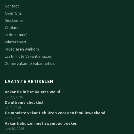
Contact
Over Ons
Disclaimer
Cookies
In de natuur?
Wintersport
Huisdieren welkom
Lastminute Vakantiehuizen
Zomervakantie vakantiehuis
LAATSTE ARTIKELEN
Vakantie in het Beierse Woud
juli 23, 2026
De ultieme checklist
juli 7, 2026
De mooiste vakantiehuizen voor een familieweekend
juli 5, 2026
Vakantiehuizen met zwembad boeken
juni 30, 2026