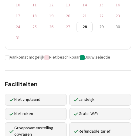
10
11
12
13
14
15
16
17
18
19
20
21
22
23
24
25
26
27
28
29
30
31
Aankomst mogelijk
Niet beschikbaar
Jouw selectie
Faciliteiten
Niet vrijstaand
Landelijk
Niet roken
Gratis WiFi
Groepssamenstelling
Refundable tarief
opvragen