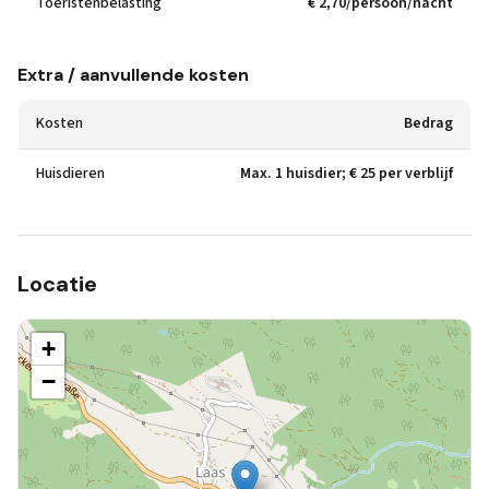
Toeristenbelasting
€ 2,70/persoon/nacht
Extra / aanvullende kosten
Kosten
Bedrag
Huisdieren
Max. 1 huisdier; € 25 per verblijf
Locatie
+
−