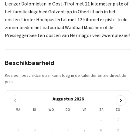
Lienzer Dolomieten in Oost-Tirol met 21 kilometer piste of
het familieskigebied Golzentipp in Obertilliach in het
oosten Tiroler Hochpustertal met 12 kilometer piste. In de
zomer bieden het natuurbad Waldbad Mauthen of de
Pressegger See ten oosten van Hermagor veel zwemplezier!
Beschikbaarheid
Kies een beschikbare aankomstdag in de kalender en zie direct de
prijs.
Augustus 2026
MA
DI
WO
DO
VR
ZA
ZO
1
2
3
4
5
6
7
8
9