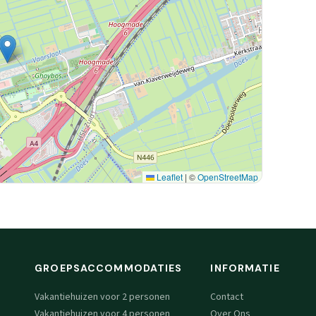
Leaflet
|
©
OpenStreetMap
GROEPSACCOMMODATIES
INFORMATIE
Vakantiehuizen voor 2 personen
Contact
Vakantiehuizen voor 4 personen
Over Ons