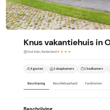
Knus vakantiehuis in 
Oud Ade, Nederland
★★★★
4 gasten
2 slaapkamers
1 badkamers
Beschrijving
Beschikbaarheid
Faciliteiten
Beschrijving