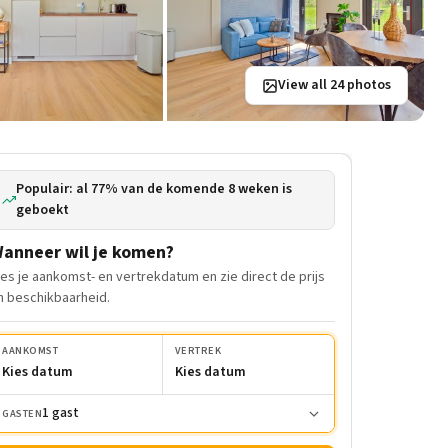
View all 24 photos
Populair: al 77% van de komende 8 weken is
geboekt
anneer wil je komen?
ies je aankomst- en vertrekdatum en zie direct de prijs
n beschikbaarheid.
AANKOMST
VERTREK
Kies datum
Kies datum
1 gast
GASTEN