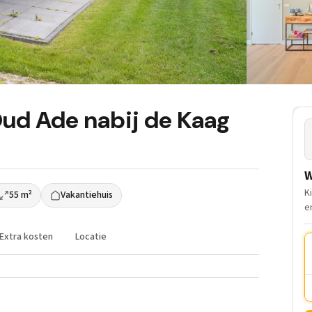
Oud Ade nabij de Kaag
W
K
55 m²
Vakantiehuis
e
Extra kosten
Locatie