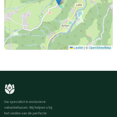
Leaflet
|
©
OpenStreetMap
Uw specialist in exclusieve
vakantiehuizen. Wij helpen u bij
het vinden van de perfecte