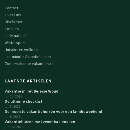
Contact
Over Ons
Disclaimer
Cookies
In de natuur?
Wintersport
Huisdieren welkom
Lastminute Vakantiehuizen
Zomervakantie vakantiehuis
LAATSTE ARTIKELEN
Vakantie in het Beierse Woud
juli 23, 2026
De ultieme checklist
juli 7, 2026
De mooiste vakantiehuizen voor een familieweekend
juli 5, 2026
Vakantiehuizen met zwembad boeken
juni 30, 2026