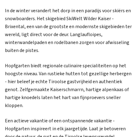
In de winter verandert het dorp in een paradijs voor skiërs en
snowboarders. Het skigebied SkiWelt Wilder Kaiser -
Brixental, een van de grootste en modernste skigebieden ter
wereld, ligt direct voor de deur. Langlaufloipes,
winterwandelpaden en rodelbanen zorgen voor afwisseling
buiten de pistes.
Hopfgarten biedt regionale culinaire specialiteiten op het
hoogste niveau. Van rustieke hutten tot gezellige herbergen
- hier beleef je echte Tiroolse gastvrijheid en authentiek
genot. Zelfgemaakte Kaiserschmarrn, hartige alpenkaas of
hartige knoedels laten het hart van fijnproevers sneller
kloppen.
Een actieve vakantie of een ontspannende vakantie -
Hopfgarten inspireert in elk jaargetijde. Laat je betoveren
door de natuur, de rust en de Tiroolse levensvreugde!