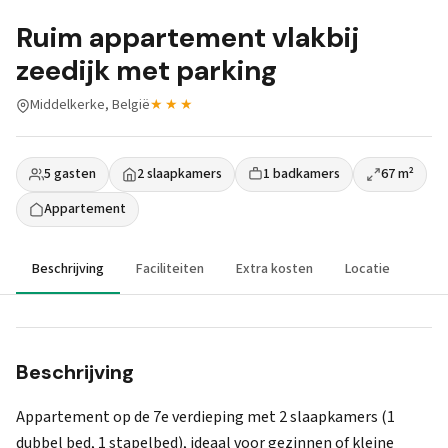
Ruim appartement vlakbij
zeedijk met parking
Middelkerke, België
★★★
5 gasten
2 slaapkamers
1 badkamers
67 m²
Appartement
Beschrijving
Faciliteiten
Extra kosten
Locatie
Beschrijving
Appartement op de 7e verdieping met 2 slaapkamers (1
dubbel bed, 1 stapelbed), ideaal voor gezinnen of kleine