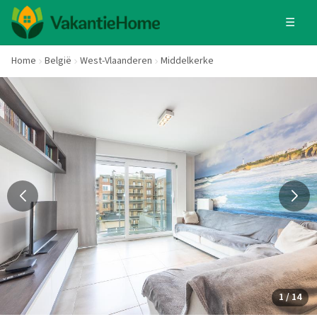
☰
Home
België
West-Vlaanderen
Middelkerke
1 / 14