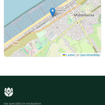
Leaflet
|
©
OpenStreetMap
Uw specialist in exclusieve