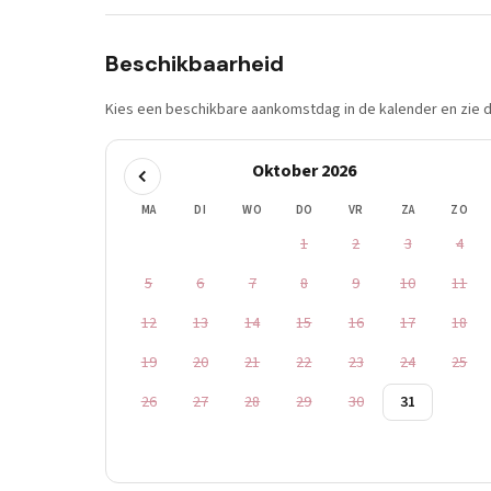
Beschikbaarheid
Kies een beschikbare aankomstdag in de kalender en zie di
Oktober 2026
MA
DI
WO
DO
VR
ZA
ZO
1
2
3
4
5
6
7
8
9
10
11
12
13
14
15
16
17
18
19
20
21
22
23
24
25
26
27
28
29
30
31