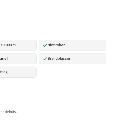
 > 1000 m.
Niet roken
arief
Brandblusser
hting
antiehuis.