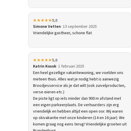
★★★★★
5,0
Simone Vetten
13 september 2025
Vriendelijke gastheer, schone flat
★★★★★
5,0
Katrin Kosok
1 februari 2025
Een heel gezellige vakantiewoning, we voelden ons
meteen thuis. Alles wat je nodig hebt is aanwezig
Broodjesservice als je dat wilt (ook zuivelproducten,
verse eieren etc.)
De piste ligt op iets minder dan 900 m afstand met
een eigen parkeerplaats. De verhuurders zijn erg
vriendelijk en hebben altijd een open oor. Wij waren
op skivakantie met onze kinderen (14 en 16 jaar). We
komen graag nog eens terug! Vriendelijke groeten uit
Brandenburg