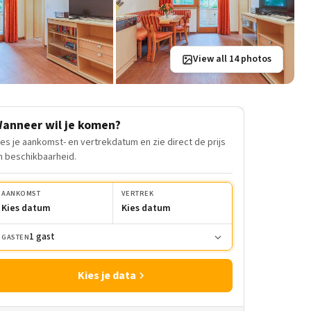
View all 14 photos
anneer wil je komen?
ies je aankomst- en vertrekdatum en zie direct de prijs
n beschikbaarheid.
AANKOMST
VERTREK
Kies datum
Kies datum
1 gast
GASTEN
Kies je data