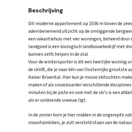
Beschrijving
Dit moderne appartement op 1036 m boven de zeesp
adembenemend uitzicht op de omliggende bergwereld
een vakantiehuis met vier woningen, beheerd door d
landgoed is een biologisch landbouwbedrijf met div
kunnen zelfs helpen in de stal
Voor de wintersporter is dit een heerlijke woning om
de skilift, die je naar één van Oostenrijks grootst
Kaiser Brixental. Hier kun je mooie skitochten mak
maken of als snowboarder verschillende disciplines 
minuten bij de piste en ook met de ski's is een afda
als er voldoende sneeuw ligt.
In de zomer kom je hier midden in de ongerepte natu
mountainbiken, je zult versteld staan van de natuu