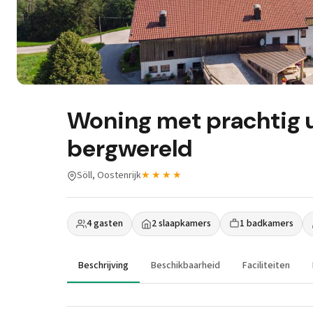
Woning met prachtig u
bergwereld
Söll, Oostenrijk
★★★★
4 gasten
2 slaapkamers
1 badkamers
Beschrijving
Beschikbaarheid
Faciliteiten