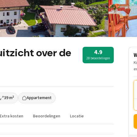
itzicht over de
4.9
W
28 beoordelingen
K
e
39 m²
Appartement
Extra kosten
Beoordelingen
Locatie