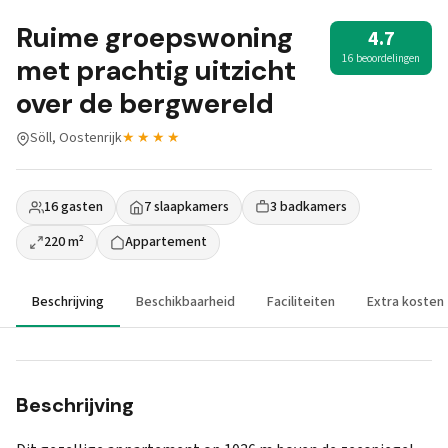
Ruime groepswoning
4.7
16 beoordelingen
met prachtig uitzicht
over de bergwereld
Söll, Oostenrijk
★★★★
16 gasten
7 slaapkamers
3 badkamers
220 m²
Appartement
Beschrijving
Beschikbaarheid
Faciliteiten
Extra kosten
Beschrijving