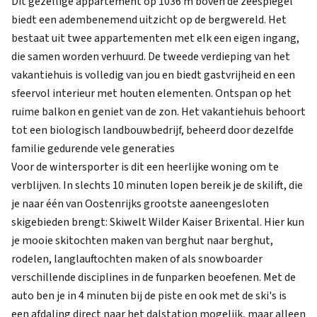
Dit gezellige appartement op 1036 m boven de zeespiegel
biedt een adembenemend uitzicht op de bergwereld. Het
bestaat uit twee appartementen met elk een eigen ingang,
die samen worden verhuurd. De tweede verdieping van het
vakantiehuis is volledig van jou en biedt gastvrijheid en een
sfeervol interieur met houten elementen. Ontspan op het
ruime balkon en geniet van de zon. Het vakantiehuis behoort
tot een biologisch landbouwbedrijf, beheerd door dezelfde
familie gedurende vele generaties
Voor de wintersporter is dit een heerlijke woning om te
verblijven. In slechts 10 minuten lopen bereik je de skilift, die
je naar één van Oostenrijks grootste aaneengesloten
skigebieden brengt: Skiwelt Wilder Kaiser Brixental. Hier kun
je mooie skitochten maken van berghut naar berghut,
rodelen, langlauftochten maken of als snowboarder
verschillende disciplines in de funparken beoefenen. Met de
auto ben je in 4 minuten bij de piste en ook met de ski's is
een afdaling direct naar het dalstation mogelijk, maar alleen