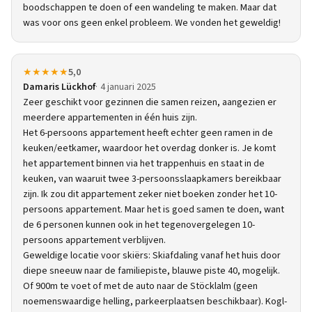
boodschappen te doen of een wandeling te maken. Maar dat
was voor ons geen enkel probleem. We vonden het geweldig!
★★★★★
5,0
Damaris Lückhof
4 januari 2025
Zeer geschikt voor gezinnen die samen reizen, aangezien er
meerdere appartementen in één huis zijn.
Het 6-persoons appartement heeft echter geen ramen in de
keuken/eetkamer, waardoor het overdag donker is. Je komt
het appartement binnen via het trappenhuis en staat in de
keuken, van waaruit twee 3-persoonsslaapkamers bereikbaar
zijn. Ik zou dit appartement zeker niet boeken zonder het 10-
persoons appartement. Maar het is goed samen te doen, want
de 6 personen kunnen ook in het tegenovergelegen 10-
persoons appartement verblijven.
Geweldige locatie voor skiërs: Skiafdaling vanaf het huis door
diepe sneeuw naar de familiepiste, blauwe piste 40, mogelijk.
Of 900m te voet of met de auto naar de Stöcklalm (geen
noemenswaardige helling, parkeerplaatsen beschikbaar). Kogl-