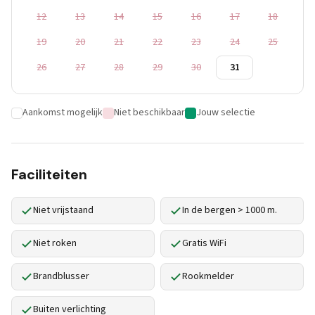
12
13
14
15
16
17
18
19
20
21
22
23
24
25
26
27
28
29
30
31
Aankomst mogelijk
Niet beschikbaar
Jouw selectie
Faciliteiten
Niet vrijstaand
In de bergen > 1000 m.
Niet roken
Gratis WiFi
Brandblusser
Rookmelder
Buiten verlichting