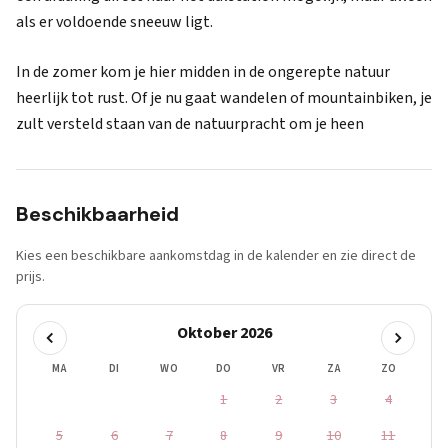
als er voldoende sneeuw ligt.
In de zomer kom je hier midden in de ongerepte natuur
heerlijk tot rust. Of je nu gaat wandelen of mountainbiken, je
zult versteld staan van de natuurpracht om je heen
Beschikbaarheid
Kies een beschikbare aankomstdag in de kalender en zie direct de
prijs.
Oktober 2026
MA
DI
WO
DO
VR
ZA
ZO
1
2
3
4
5
6
7
8
9
10
11