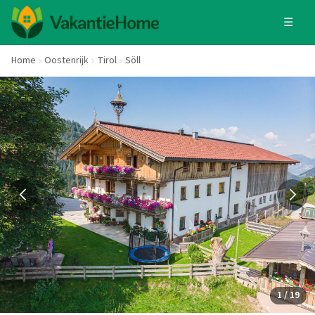
☰
Home
Oostenrijk
Tirol
Söll
1 / 19