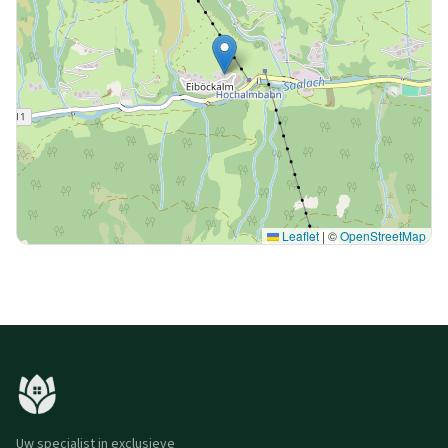
Leaflet
|
©
OpenStreetMap
Uw specialist in exclusieve