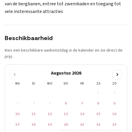
van de bergbanen, entree tot zwembaden en toegang tot
vele insteressante attracties
Beschikbaarheid
Kies een beschikbare aankomstdag in de kalender en zie direct de
prijs.
Augustus 2026
MA
DI
WO
DO
VR
ZA
ZO
1
2
3
4
5
6
7
8
9
10
11
12
13
14
15
16
17
18
19
20
21
22
23