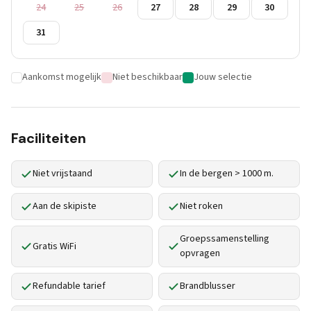
24
25
26
27
28
29
30
31
Aankomst mogelijk
Niet beschikbaar
Jouw selectie
Faciliteiten
Niet vrijstaand
In de bergen > 1000 m.
Aan de skipiste
Niet roken
Groepssamenstelling
Gratis WiFi
opvragen
Refundable tarief
Brandblusser