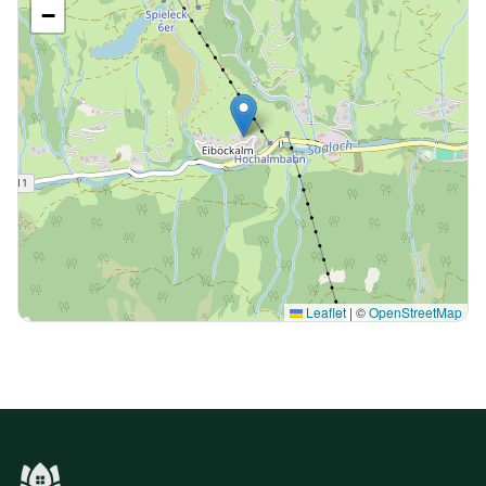
−
Leaflet
|
©
OpenStreetMap