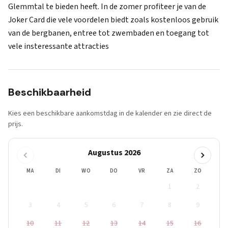
Glemmtal te bieden heeft. In de zomer profiteer je van de
Joker Card die vele voordelen biedt zoals kostenloos gebruik
van de bergbanen, entree tot zwembaden en toegang tot
vele insteressante attracties
Beschikbaarheid
Kies een beschikbare aankomstdag in de kalender en zie direct de
prijs.
Augustus 2026
MA
DI
WO
DO
VR
ZA
ZO
1
2
3
4
5
6
7
8
9
10
11
12
13
14
15
16