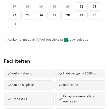
17
18
19
20
21
22
23
24
25
26
27
28
29
30
31
Aankomst mogelijk
Niet beschikbaar
Jouw selectie
Faciliteiten
Niet vrijstaand
In de bergen > 1000 m.
Aan de skipiste
Niet roken
Groepssamenstelling
Gratis WiFi
opvragen