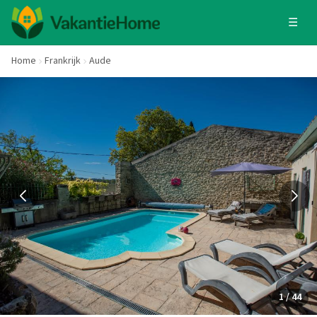
☰
Home
Frankrijk
Aude
1 / 44