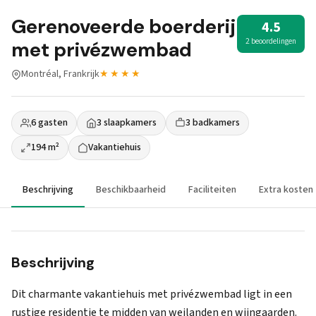
Gerenoveerde boerderij
4.5
2 beoordelingen
met privézwembad
Montréal, Frankrijk
★★★★
6 gasten
3 slaapkamers
3 badkamers
194 m²
Vakantiehuis
Beschrijving
Beschikbaarheid
Faciliteiten
Extra kosten
Beschrijving
Dit charmante vakantiehuis met privézwembad ligt in een
rustige residentie te midden van weilanden en wijngaarden.