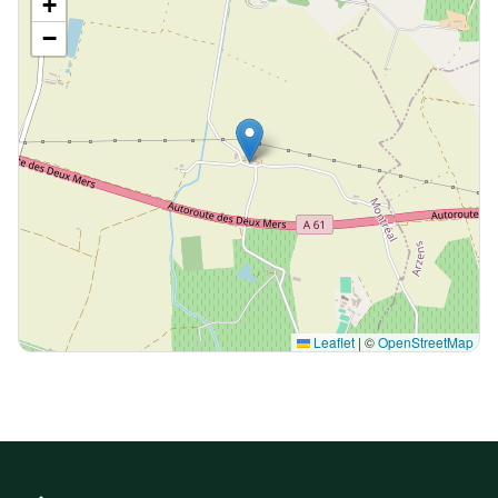
+
−
Leaflet
|
©
OpenStreetMap