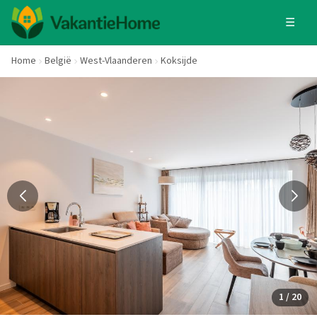
☰
Home
België
West-Vlaanderen
Koksijde
1 / 20