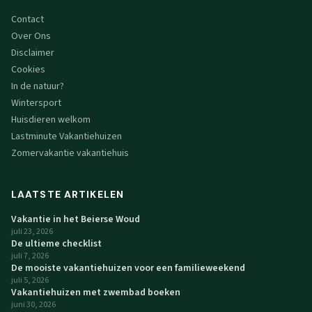
Contact
Over Ons
Disclaimer
Cookies
In de natuur?
Wintersport
Huisdieren welkom
Lastminute Vakantiehuizen
Zomervakantie vakantiehuis
LAATSTE ARTIKELEN
Vakantie in het Beierse Woud
juli 23, 2026
De ultieme checklist
juli 7, 2026
De mooiste vakantiehuizen voor een familieweekend
juli 5, 2026
Vakantiehuizen met zwembad boeken
juni 30, 2026