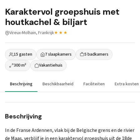
Karaktervol groepshuis met
houtkachel & biljart
Vireux-Molhain, Frankrijk
★★★
15 gasten
7 slaapkamers
5 badkamers
300 m²
Vakantiehuis
Beschrijving
Beschikbaarheid
Faciliteiten
Extra kosten
Beschrijving
In de Franse Ardennen, vlak bij de Belgische grens en de rivier
de Maas, verblijf je in een karaktervol groepshuis uit de 18de