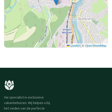
Leaflet
|
©
OpenStreetMap
Uw specialist in exclusieve
vakantiehuizen. Wij helpen u bij
het vinden van de perfecte